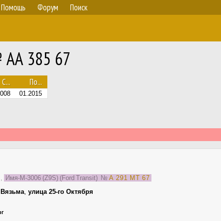
Помощь
Форум
Поиск
№ АА 385 67
С...
По...
2008
01.2015
ь
,
Имя-М-3006 (Z9S) (Ford Transit)
№
А 291 МТ 67
,
Вязьма
,
улица 25-го Октября
рг