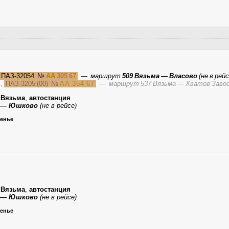
ПАЗ-32054
№
АА 305 67
—
маршрут
509 Вязьма — Власово
(не в рейс
ь
,
ПАЗ-3205 (00)
№
АА 354 67
—
маршрут 537 Вязьма — Хватов Завод 
,
Вязьма
,
автостанция
а — Юшково
(не в рейсе)
сенье
,
Вязьма
,
автостанция
а — Юшково
(не в рейсе)
сенье