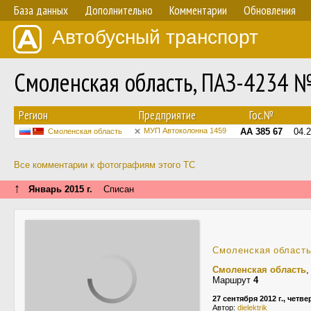
База данных
Дополнительно
Комментарии
Обновления
Автобусный транспорт
Смоленская область, ПАЗ-4234 
Регион
Предприятие
Гос.№
МУП Автоколонна 1459
АА 385 67
04.
Смоленская область
Все комментарии к фотографиям этого ТС
↑
Январь 2015 г.
Списан
Смоленская област
Смоленская область
Маршрут
4
27 сентября 2012 г., четве
Автор:
dielektrik