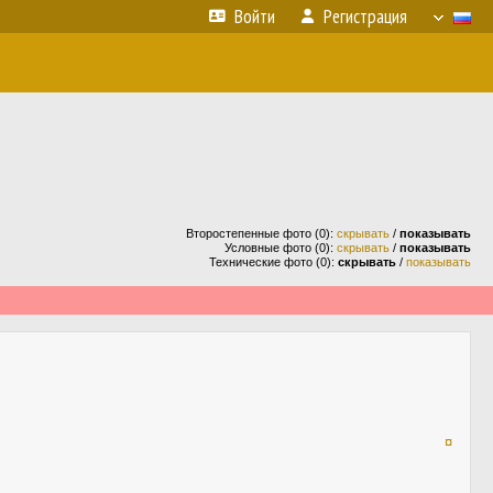
Войти
Регистрация
Второстепенные фото (0):
скрывать
/
показывать
Условные фото (0):
скрывать
/
показывать
Технические фото (0):
скрывать
/
показывать
¤