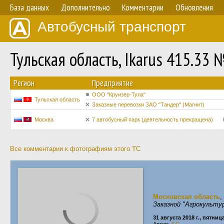
База данных
Дополнительно
Комментарии
Обновления
Автобусный транспорт
Тульская область, Ikarus 415.33 
Регион
Предприятие
ООО "Круизер-Тула"
Тульская область
Заказные перевозки ЗАО "Тандер" (Магнит)
Москва
7 автобусный парк (деятельность прекращена)
Все комментарии к фотографиям этого ТС
Московская область
,
Заказной "Агрокультур
31 августа 2018 г., пятниц