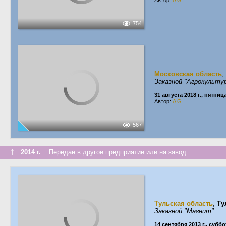
Автор:
A G
754
Московская область
,
Заказной "Агрокультур
31 августа 2018 г., пятниц
Автор:
A G
567
↑
2014 г.
Передан в другое предприятие или на завод
Тульская область
,
Ту
Заказной "Магнит"
14 сентября 2013 г., суббо