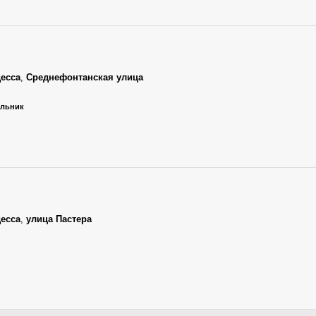
есса
,
Среднефонтанская улица
ельник
есса
,
улица Пастера