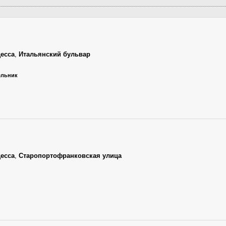
есса
,
Итальянский бульвар
дельник
есса
,
Старопортофранковская улица