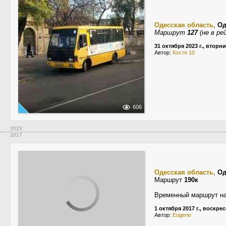
Одесская область
,
Од
Маршрут
127
(не в ре
31 октября 2023 г., вторн
Автор:
Костя 10
606
2023
2017
Одесская область
,
Од
Маршрут
190к
Временный маршрут на
1 октября 2017 г., воскре
Автор:
Eugene