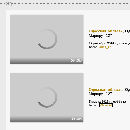
2017
2016
Одесская область
,
Од
Маршрут
127
12 декабря 2016 г., поне
Автор:
ariss_ka
268
Одесская область
,
Од
Маршрут
127
5 марта 2016 г., суббота
Автор:
Alex-Od
388