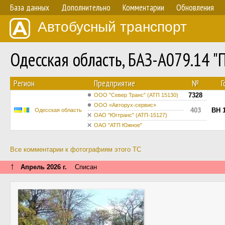
База данных
Дополнительно
Комментарии
Обновления
Автобусный транспорт
Одесская область, БАЗ-А079.14 
Регион
Предприятие
№
Г
7328
ООО "Север Транс" (АТП 15130)
ООО «Авторух-сервис»
403
BH 
Одесская область
ОАО "Югтранс" (АТП-15127)
ОАО "АТП Южное"
Все комментарии к фотографиям этого ТС
↑
Апрель 2026 г.
Списан