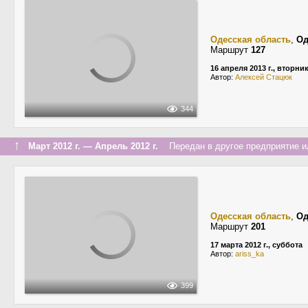
Одесская область
,
Од
Маршрут
127
16 апреля 2013 г., вторни
Автор:
Алексей Стацюк
344
↑
Март 2012 г. — Апрель 2012 г.
Передан в другое предприятие ил
Одесская область
,
Од
Маршрут
201
17 марта 2012 г., суббота
Автор:
ariss_ka
399