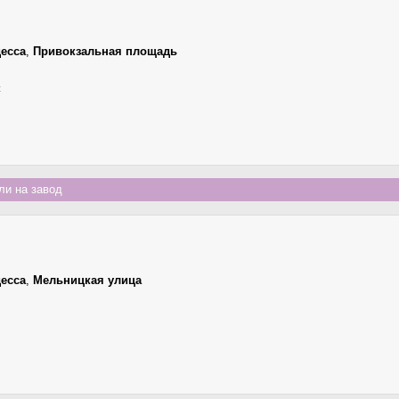
есса
,
Привокзальная площадь
к
и на завод
есса
,
Мельницкая улица