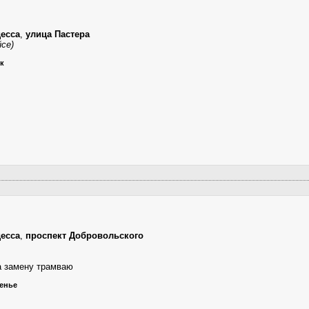
есса
,
улица Пастера
йсе)
ик
есса
,
проспект Добровольского
 замену трамваю
сенье