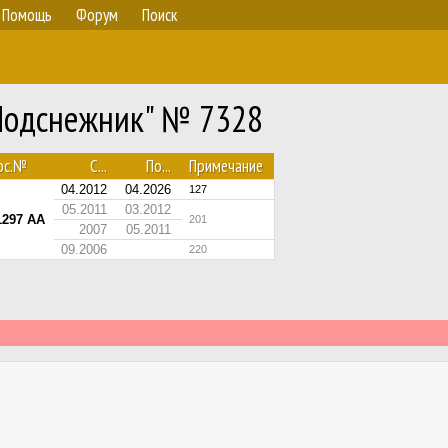
Помощь
Форум
Поиск
"Подснежник" № 7328
ос.№
С...
По...
Примечание
04.2012
04.2026
127
05.2011
03.2012
1297 AA
201
2007
05.2011
09.2006
220