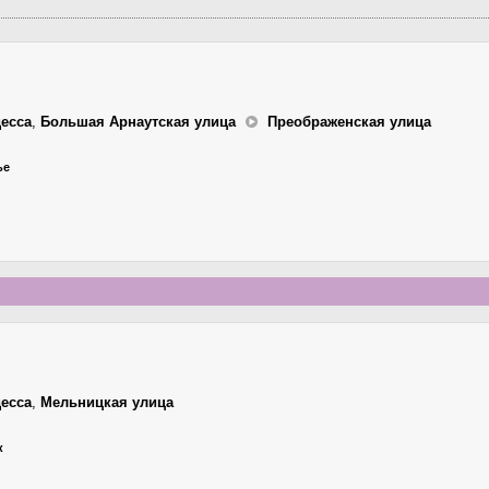
есса
,
Большая Арнаутская улица
Преображенская улица
ье
есса
,
Мельницкая улица
к