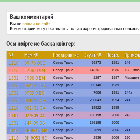
Ваш комментарий
Вы не
вошли на сайт
.
Комментарии могут оставлять только зарегистрированные пользов
Осы нөмірге ие басқа көліктер:
№
Мем.№
Предприятие
Зауыт.№
Постр.
Примеч
1216
09-76 ОЕЕ
Север Транс
99373
1981
146
1216
5206 ОДМ
Север Транс
148361
1986
166, 188э
1502
8990 ОДМ
Север Транс
2267
1987
Маршрут 
1216
033-87 ОВ
Север Транс
939140
1989
1502
9793 ОДО
Север Транс
7006
1991
144э
1216
001-53 ОА
Север Транс
290043
1994
241
1216
002-01 ОА
Север Транс
15522
1995
1502
024-09 ОА
Север Транс
186198
2000
242
1502
247-09 ОВ
Север Транс
186198
2000
1216
BH 9515 CM
Север Транс
2099
2006
241
1216
BH 9052 HE
Север Транс
2936
2006
190