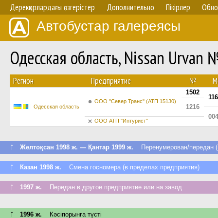
Дерекқорлардағы өзгерістер
Дополнительно
Пікірлер
Обно
Автобустар галереясы
Одесская область, Nissan Urvan 
Регион
Предприятие
№
М
1502
11
ООО "Север Транс" (АТП 15130)
1216
Одесская область
00
ООО АТП "Интурист"
↑
Желтоқсан 1998 ж. — Қантар 1999 ж.
Перенумерован/передан (в
↑
Казан 1998 ж.
Смена госномера (в пределах предприятия)
↑
1997 ж.
Передан в другое предприятие или на завод
↑
1996 ж.
Кәсіпорынға түсті