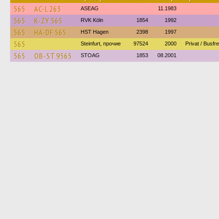
565
AC-L 263
ASEAG
11.1983
565
K-ZY 565
RVK Köln
1854
1992
565
HA-DF 565
HST Hagen
2398
1997
565
Steinfurt, прочие
97524
2000
Privat / Busf
565
OB-ST 9565
STOAG
1853
08.2001