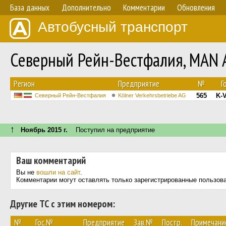
База данных
Дополнительно
Комментарии
Обновления
Автобусный транспорт
Северный Рейн-Вестфалия, MAN A
Регион
Предприятие
№
Г
565
K-
Северный Рейн-Вестфалия
Kölner Verkehrsbetriebe AG
↑
Ноябрь 2015 г.
Поступил на предприятие
Ваш комментарий
Вы не
вошли на сайт
.
Комментарии могут оставлять только зарегистрированные пользов
Другие ТС с этим номером:
№
Гос.№
Предприятие
Зав.№
Постр.
Примечани