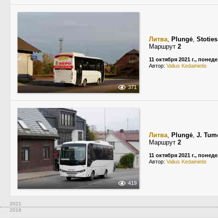
Литва
,
Plungė
,
Stoties
Маршрут
2
11 октября 2021 г., понед
Автор:
Valius Kedainietis
371
Литва
,
Plungė
,
J. Tum
Маршрут
2
11 октября 2021 г., понед
Автор:
Valius Kedainietis
419
2021
2016