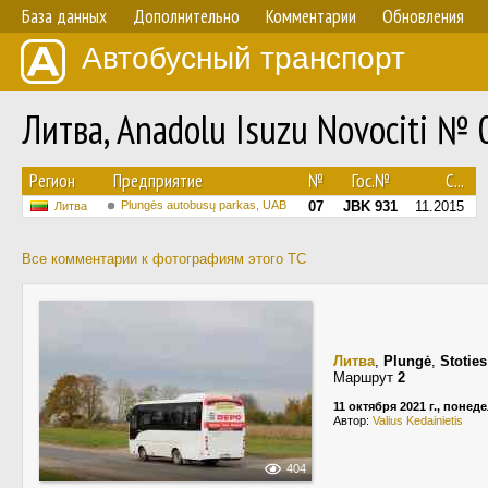
База данных
Дополнительно
Комментарии
Обновления
Автобусный транспорт
Литва, Anadolu Isuzu Novociti № 
Регион
Предприятие
№
Гос.№
С...
Plungės autobusų parkas, UAB
07
JBK 931
11.2015
Литва
Все комментарии к фотографиям этого ТС
Литва
,
Plungė
,
Stoties
Маршрут
2
11 октября 2021 г., понед
Автор:
Valius Kedainietis
404