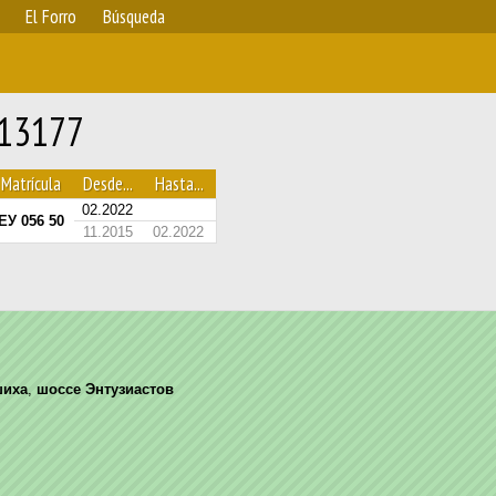
El Forro
Búsqueda
113177
Matrícula
Desde...
Hasta...
02.2022
ЕУ 056 50
11.2015
02.2022
шиха
,
шоссе Энтузиастов