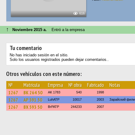
616
↑
Noviembre 2015 a.
Entró a la empresa
Tu comentario
No has iniciado sesión en el sitio.
Solo los usuarios registrados pueden dejar comentarios..
Otros vehículos con este número:
№
Matrícula
Empresa
№ obra
Fabricado
Notas
1267
ВК 264 50
AK 1783
540
1998
1267
АР 591 50
LuhATP
10017
2003
Зарайский филиа
1267
ВХ 593 50
BrPATP
244233
2007