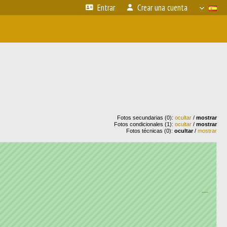
Entrar
Crear una cuenta
Fotos secundarias (0):
ocultar
/
mostrar
Fotos condicionales (1):
ocultar
/
mostrar
Fotos técnicas (0):
ocultar
/
mostrar
—