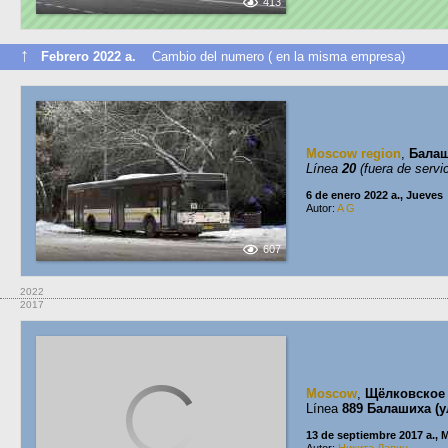
413
↑
Febrero 2022 a.
Cambio del numero ( en la misma empresa)
Moscow region
,
Бала
Línea
20
(fuera de servic
6 de enero 2022 a., Jueves
Autor:
A G
607
2022
2017
Moscow
,
Щёлковское
Línea
889 Балашиха (у
13 de septiembre 2017 a., 