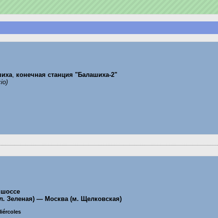
шиха
,
конечная станция "Балашиха-2"
io)
 шоссе
л. Зеленая) — Москва (м. Щелковская)
Miércoles