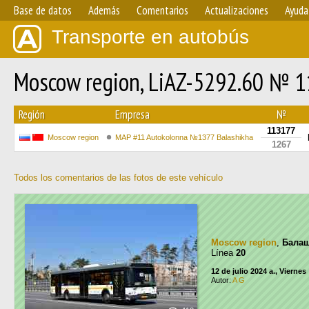
Base de datos
Además
Comentarios
Actualizaciones
Ayuda
Transporte en autobús
Moscow region, LiAZ-5292.60 № 
Región
Empresa
№
113177
Moscow region
MAP #11 Autokolonna №1377 Balashikha
1267
Todos los comentarios de las fotos de este vehículo
Moscow region
,
Бала
Línea
20
12 de julio 2024 a., Viernes
Autor:
A G