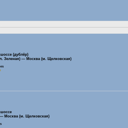
шоссе (дублёр)
л. Зеленая) — Москва (м. Щелковская)
nes
в
 шоссе
 — Москва (м. Щелковская)
es