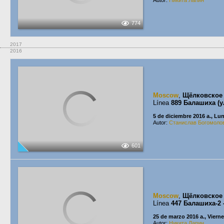
Autor:
Никита Лапин
774
2017
2016
Moscow
,
Щёлковское 
Línea
889 Балашиха (у
5 de diciembre 2016 a., Lu
Autor:
Станислав Богомоло
601
Moscow
,
Щёлковское
Línea
447 Балашиха-2
25 de marzo 2016 a., Viern
Autor:
Никита Лапин