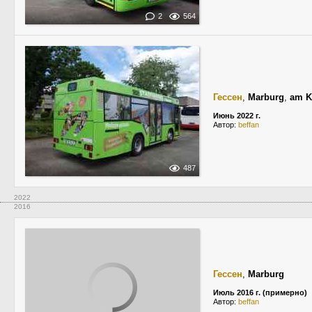
2
564
Гессен
,
Marburg
,
am K
Июнь 2022 г.
Автор:
beffan
487
2022
2016
Гессен
,
Marburg
Июль 2016 г. (примерно)
Автор:
beffan