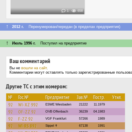
1
658
↑
2012 г.
Перенумерован/передан (в пределах предприятия)
↑
Июль 1996 г.
Поступил на предприятие
Ваш комментарий
Вы не
вошли на сайт
.
Комментарии могут оставлять только зарегистрированные пользов
Другие ТС с этим номером:
№
Гос.№
Предприятие
Зав.№
Постр.
Утил.
92
WI-XZ 992
ESWE Wiesbaden
21222
11.1979
92
OF-ZZ 92
OVB Offenbach
36239
04.1983
92
F-ZZ 92
VGF Frankfurt
57266
1989
92
WI-RS 892
Sippel ✝︎
67138
1991