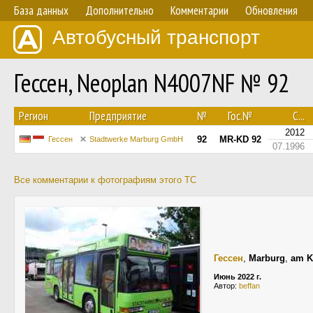
База данных
Дополнительно
Комментарии
Обновления
Автобусный транспорт
Гессен, Neoplan N4007NF № 92
Регион
Предприятие
№
Гос.№
С...
2012
92
MR-KD 92
Гессен
Stadtwerke Marburg GmbH
07.1996
Все комментарии к фотографиям этого ТС
Гессен
,
Marburg
,
am K
Июнь 2022 г.
Автор:
beffan