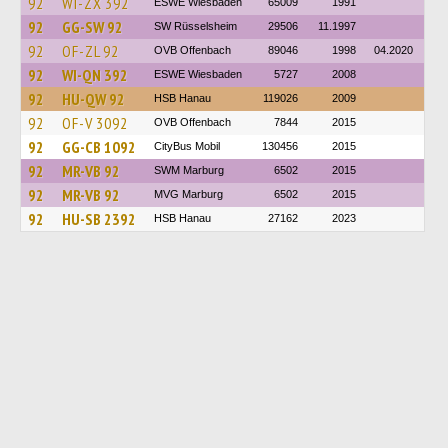
92
WI-ZX 392
ESWE Wiesbaden
65009
1991
92
GG-SW 92
SW Rüsselsheim
29506
11.1997
92
OF-ZL 92
OVB Offenbach
89046
1998
04.2020
92
WI-QN 392
ESWE Wiesbaden
5727
2008
92
HU-QW 92
HSB Hanau
119026
2009
92
OF-V 3092
OVB Offenbach
7844
2015
92
GG-CB 1092
CityBus Mobil
130456
2015
92
MR-VB 92
SWM Marburg
6502
2015
92
MR-VB 92
MVG Marburg
6502
2015
92
HU-SB 2392
HSB Hanau
27162
2023