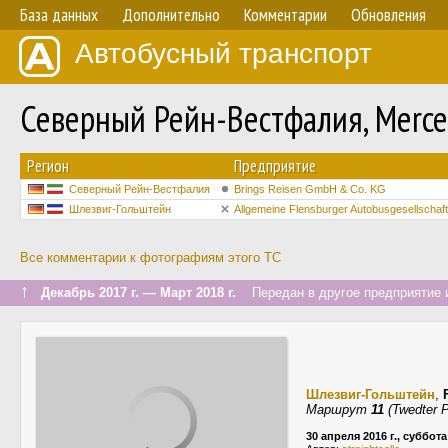
База данных
Дополнительно
Комментарии
Обновления
Автобусный транспорт
Северный Рейн-Вестфалия, Merced
Регион
Предприятие
Северный Рейн-Вестфалия
Brings Reisen GmbH & Co. KG
Шлезвиг-Гольштейн
Allgemeine Flensburger Autobusgesellscha
Все комментарии к фотографиям этого ТС
↑
Декабрь 2017 г. — Март 2018 г.
Передан в другое предприятие и
Шлезвиг-Гольштейн
,
Маршрут
11
(Twedter P
30 апреля 2016 г., суббота