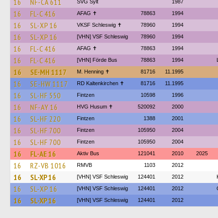
16
NF-CA 611
SVG Sylt
1987
16
FL-C 416
AFAG ✝
78863
1994
16
SL-XP 16
VKSF Schleswig ✝︎
78960
1994
16
SL-XP 16
[VHN] VSF Schleswig
78960
1994
16
FL-C 416
AFAG ✝
78863
1994
16
FL-C 416
[VHN] Förde Bus
78863
1994
16
SE-MH 1117
M. Henning ✝︎
81716
11.1995
16
SE-HW 1117
RD Kaltenkirchen ✝︎
81716
11.1995
16
SL-HF 550
Fintzen
10598
1996
16
NF-AY 16
HVG Husum ✝︎
520092
2000
16
SL-HF 220
Fintzen
1388
2001
16
SL-HF 700
Fintzen
105950
2004
16
SL-HF 700
Fintzen
105950
2004
16
FL-AE 16
Aktiv Bus
121041
2010
2025
16
RZ-VB 1016
RMVB
1103
2012
16
SL-XP 16
[VHN] VSF Schleswig
124401
2012
16
SL-XP 16
[VHN] VSF Schleswig
124401
2012
16
SL-XP 16
[VHN] VSF Schleswig
124401
2012