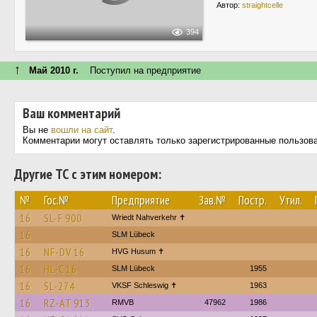
Автор:
straightcelle
394
↑
Май 2010 г.
Поступил на предприятие
Ваш комментарий
Вы не
вошли на сайт
.
Комментарии могут оставлять только зарегистрированные пользов
Другие ТС с этим номером:
№
Гос.№
Предприятие
Зав.№
Постр.
Утил.
16
SL-F 900
Wriedt Nahverkehr ✝︎
16
SLM Lübeck
16
NF-DV 16
HVG Husum ✝︎
16
HL-C 16
SLM Lübeck
1955
16
SL-274
VKSF Schleswig ✝︎
1963
16
RZ-AT 913
RMVB
47962
1986