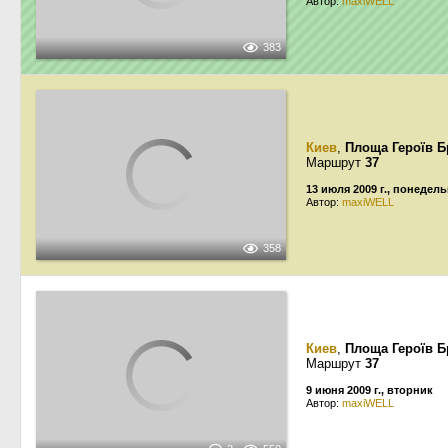
Автор:
maxiWELL
383
Киев
,
Площа Героїв Б
Маршрут
37
13 июля 2009 г., понедел
Автор:
maxiWELL
358
Киев
,
Площа Героїв Б
Маршрут
37
9 июня 2009 г., вторник
Автор:
maxiWELL