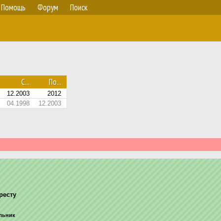
Помощь
Форум
Поиск
С...
По...
12.2003
2012
04.1998
12.2003
ресту
ельник