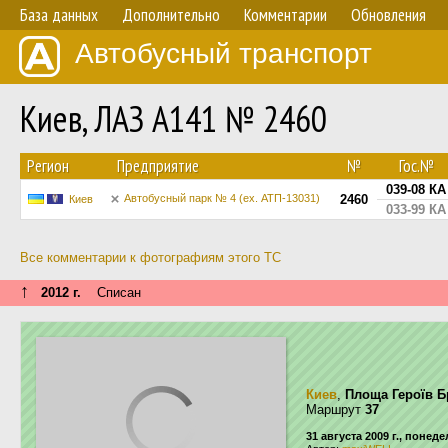
База данных
Дополнительно
Комментарии
Обновления
Автобусный транспорт
Киев, ЛАЗ А141 № 2460
Регион
Предприятие
№
Гос.№
039-08 КА
Автобусный парк № 4 (ех. АТП-13031)
2460
Киев
033-99 КА
Все комментарии к фотографиям этого ТС
↑
2012 г.
Списан
Киев
,
Площа Героїв Б
Маршрут
37
31 августа 2009 г., понед