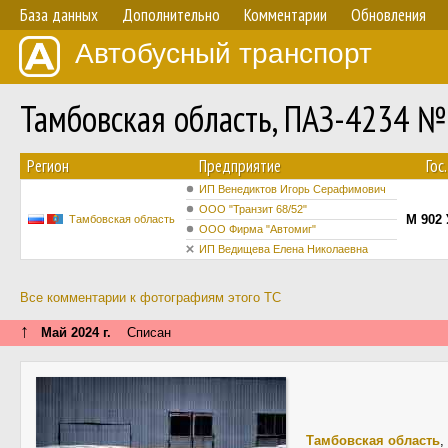
База данных
Дополнительно
Комментарии
Обновления
Автобусный транспорт
Тамбовская область, ПАЗ-4234 №
Регион
Предприятие
Гос
ИП Венедиктов Игорь Серафимович
ООО "Транзит 68/52"
М 902 
Тамбовская область
ООО Фирма "Автомиг"
ИП Ведищева Елена Николаевна
Все комментарии к фотографиям этого ТС
↑
Май 2024 г.
Списан
Тамбовская область
,