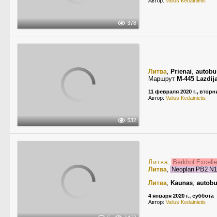
Автор:
Valius Kedainietis
378
Литва
,
Prienai
,
autobu
Маршрут
M-445 Lazdij
11 февраля 2020 г., вторн
Автор:
Valius Kedainietis
532
Литва
,
Berkhof Excel
Литва
,
Neoplan PB2 N1
Литва
,
Kaunas
,
autobu
4 января 2020 г., суббота
Автор:
Valius Kedainietis