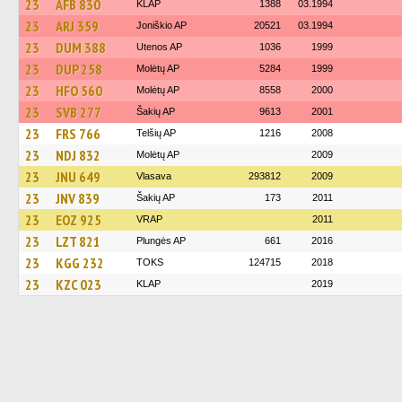
23
AFB 830
KLAP
1388
03.1994
23
ARJ 359
Joniškio AP
20521
03.1994
23
DUM 388
Utenos AP
1036
1999
23
DUP 258
Molėtų AP
5284
1999
23
HFO 560
Molėtų AP
8558
2000
23
SVB 277
Šakių AP
9613
2001
23
FRS 766
Telšių AP
1216
2008
23
NDJ 832
Molėtų AP
2009
23
JNU 649
Vlasava
293812
2009
23
JNV 839
Šakių AP
173
2011
23
EOZ 925
VRAP
2011
23
LZT 821
Plungės AP
661
2016
23
KGG 232
TOKS
124715
2018
23
KZC 023
KLAP
2019