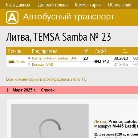
База данных
Дополнительно
Комментарии
Обновления
Автобусный транспорт
Литва, TEMSA Samba № 23
Регион
Предприятие
№
Гос.№
С...
23
08.2018
03
Lazdijų autobusų parkas, UAB
HNJ 743
Литва
01.2015
08
Busotas, UAB
Все комментарии к фотографиям этого ТС
↑
Март 2025 г.
Списан
Литва
,
Prienai
,
autobu
Маршрут
M-445 Lazdij
11 февраля 2020 г., вторн