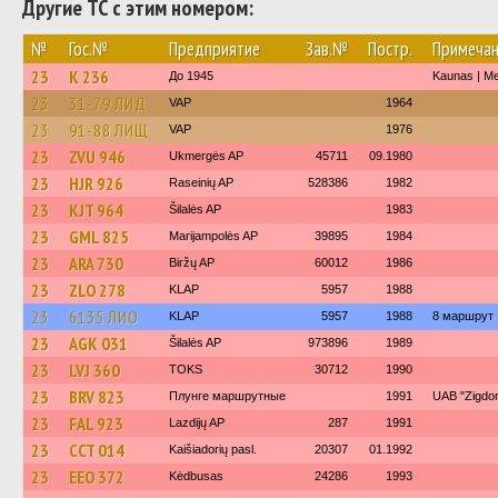
Другие ТС с этим номером:
№
Гос.№
Предприятие
Зав.№
Постр.
Примеча
23
K 236
До 1945
Kaunas | M
23
31-79 ЛИД
VAP
1964
23
91-88 ЛИЩ
VAP
1976
23
ZVU 946
Ukmergės AP
45711
09.1980
23
HJR 926
Raseinių AP
528386
1982
23
KJT 964
Šilalės AP
1983
23
GML 825
Marijampolės AP
39895
1984
23
ARA 730
Biržų AP
60012
1986
23
ZLO 278
KLAP
5957
1988
23
6135 ЛИО
KLAP
5957
1988
8 маршрут
23
AGK 031
Šilalės AP
973896
1989
23
LVJ 360
TOKS
30712
1990
23
BRV 823
Плунге маршрутные
1991
UAB "Zigdo
23
FAL 923
Lazdijų AP
287
1991
23
CCT 014
Kaišiadorių pasl.
20307
01.1992
23
EEO 372
Kėdbusas
24286
1993