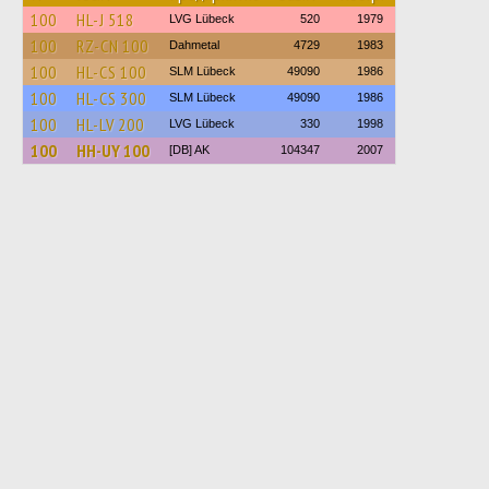
100
HL-J 518
LVG Lübeck
520
1979
100
RZ-CN 100
Dahmetal
4729
1983
100
HL-CS 100
SLM Lübeck
49090
1986
100
HL-CS 300
SLM Lübeck
49090
1986
100
HL-LV 200
LVG Lübeck
330
1998
100
HH-UY 100
[DB] AK
104347
2007