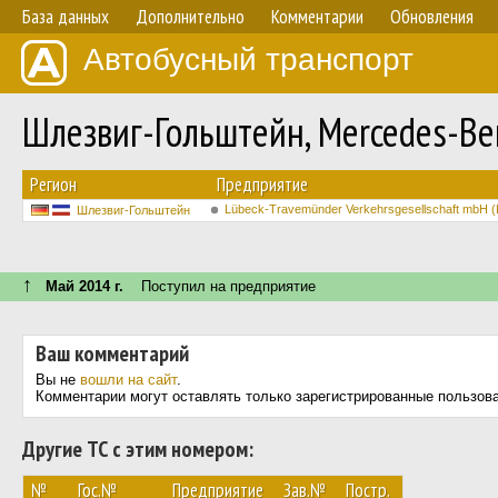
База данных
Дополнительно
Комментарии
Обновления
Автобусный транспорт
Шлезвиг-Гольштейн, Mercedes-Ben
Регион
Предприятие
Lübeck-Travemünder Verkehrsgesellschaft mbH 
Шлезвиг-Гольштейн
↑
Май 2014 г.
Поступил на предприятие
Ваш комментарий
Вы не
вошли на сайт
.
Комментарии могут оставлять только зарегистрированные пользов
Другие ТС с этим номером:
№
Гос.№
Предприятие
Зав.№
Постр.