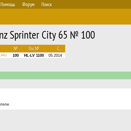
Помощь
Форум
Поиск
z Sprinter City 65 № 100
№
Гос.№
С...
(LVG)
100
HL-LV 1100
05.2014
атели.