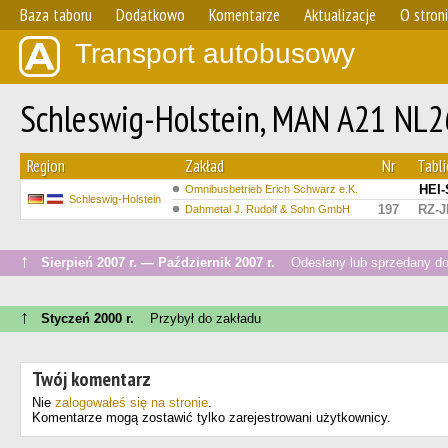
Baza taboru
Dodatkowo
Komentarze
Aktualizacje
O stron
Transport autobusowy
Schleswig-Holstein, MAN A21 NL2
Region
Zakład
Nr
Tabli
HEI-
Omnibusbetrieb Erich Schwarz e.K.
Schleswig-Holstein
197
RZ-J
Dahmetal J. Rudolf & Sohn GmbH
↑
Sierpień 2007 r. — Październik 2007 r.
Odesłany lub sprzedany do 
↑
Styczeń 2000 r.
Przybył do zakładu
Twój komentarz
Nie
zalogowałeś się na stronie
.
Komentarze mogą zostawić tylko zarejestrowani użytkownicy.