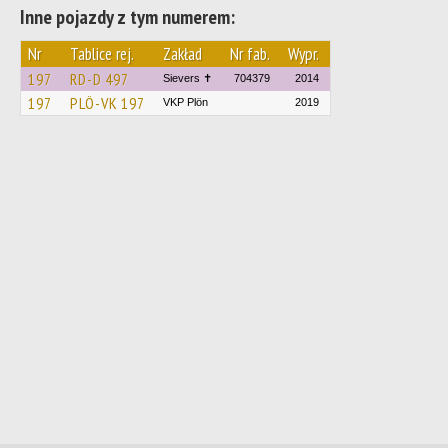
Inne pojazdy z tym numerem:
Nr
Tablice rej.
Zakład
Nr fab.
Wypr.
197
RD-D 497
Sievers ✝
704379
2014
197
PLÖ-VK 197
VKP Plön
2019