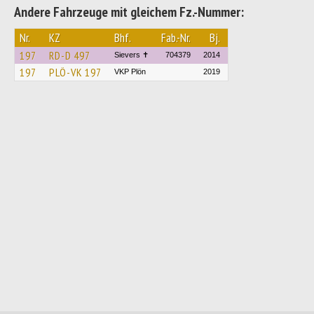
Andere Fahrzeuge mit gleichem Fz.-Nummer:
Nr.
KZ
Bhf.
Fab.-Nr.
Bj.
197
RD-D 497
Sievers ✝
704379
2014
197
PLÖ-VK 197
VKP Plön
2019