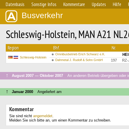
Datenbasis
Sonstige Infos
Kommentare
Updates
Hilfe
Busverkehr
Schleswig-Holstein, MAN A21 NL2
Region
Bhf.
Nr.
Omnibusbetrieb Erich Schwarz e.K.
HEI
Schleswig-Holstein
Dahmetal J. Rudolf & Sohn GmbH
197
RZ-
↑
August 2007 — Oktober 2007
An anderen Betrieb übergeben oder i
↑
Januar 2000
Angeliefert am
Kommentar
Sie sind nicht
angemeldet
.
Melden Sie sich bitte an, um einen Kommentar zu schreiben.