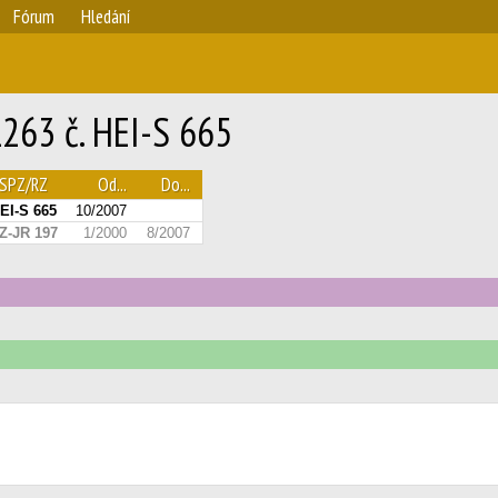
Fórum
Hledání
263 č. HEI-S 665
SPZ/RZ
Od...
Do...
EI-S 665
10/2007
Z-JR 197
1/2000
8/2007