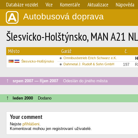
Databáze vozidel
Více
Komentáře
Aktualizace
Nápověda
Autobusová doprava
Šlesvicko-Holštýnsko, MAN A21 NL
Město
Garáž
č.
Omnibusbetrieb Erich Schwarz e.K.
H
Šlesvicko-Holštýnsko
Dahmetal J. Rudolf & Sohn GmbH
197
R
↑
srpen 2007 — říjen 2007
Odeslán do jiného města
↑
leden 2000
Dodano
Your comment
Nejste
přihlášeni
.
Komentovat mohou jen registrovaní uživatelé.