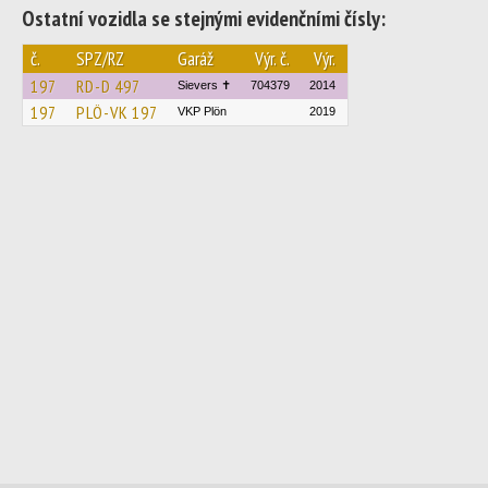
Ostatní vozidla se stejnými evidenčními čísly:
č.
SPZ/RZ
Garáž
Výr. č.
Výr.
197
RD-D 497
Sievers ✝
704379
2014
197
PLÖ-VK 197
VKP Plön
2019