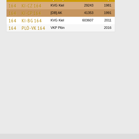
164
KI-CZ 164
KVG Kiel
29243
1981
164
KI-CP 164
[DB] AK
41353
1991
164
KI-BG 164
KVG Kiel
603607
2011
164
PLÖ-VK 164
VKP Plön
2016