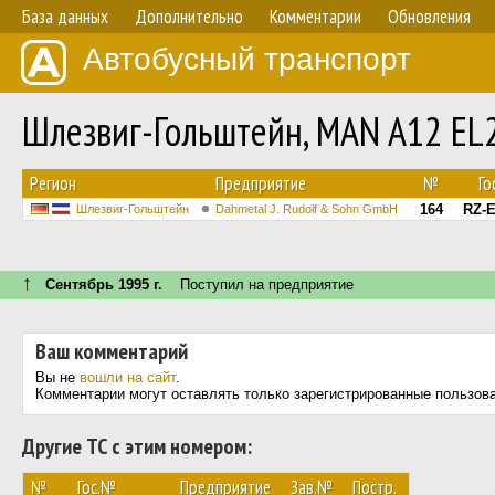
База данных
Дополнительно
Комментарии
Обновления
Автобусный транспорт
Шлезвиг-Гольштейн, MAN A12 EL
Регион
Предприятие
№
Го
164
RZ-E
Шлезвиг-Гольштейн
Dahmetal J. Rudolf & Sohn GmbH
↑
Сентябрь 1995 г.
Поступил на предприятие
Ваш комментарий
Вы не
вошли на сайт
.
Комментарии могут оставлять только зарегистрированные пользов
Другие ТС с этим номером:
№
Гос.№
Предприятие
Зав.№
Постр.