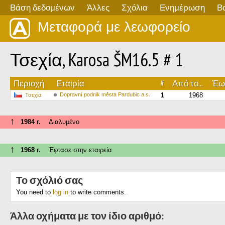
Βάση δεδομένων
Άλλες
Σχόλια
Ενημέρωση
Β
Μεταφορά με λεωφορείο
Τσεχία, Karosa ŠM16.5 # 1
Περιοχή
Εταιρία
#
Από το...
Έως
Dopravní podnik města Pardubic a.s.
1
1968
Τσεχία
↑
1984 г.
Διαλυμένο
↑
1968 г.
Έφτασε στην εταιρεία
Το σχόλιό σας
You need to
log in
to write comments.
Άλλα οχήματα με τον ίδιο αριθμό: