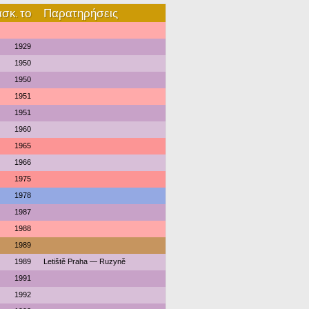
σκ. το
Παρατηρήσεις
1929
1950
1950
1951
1951
1960
1965
1966
1975
1978
1987
1988
1989
1989
Letiště Praha — Ruzyně
1991
1992