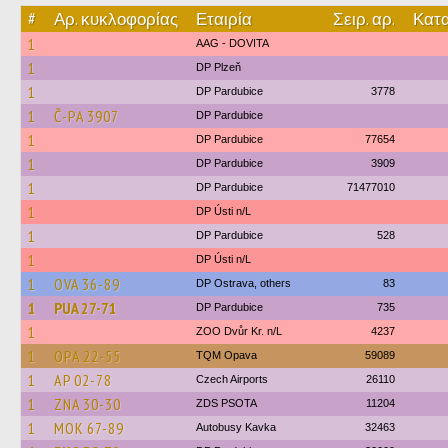
#
Αρ. κυκλοφορίας
Εταιρία
Σειρ. αρ.
Κατα
1
AAG - DOVITA
1
DP Plzeň
1
DP Pardubice
3778
1
Č-PA 3907
DP Pardubice
1
DP Pardubice
77654
1
DP Pardubice
3909
1
DP Pardubice
71477010
1
DP Ústi n/L
1
DP Pardubice
528
1
DP Ústi n/L
1
OVA 36-89
DP Ostrava, others
83
1
PUA 27-71
DP Pardubice
735
1
ZOO Dvůr Kr. n/L
4237
1
OPA 22-55
TQM Opava
59089
1
AP 02-78
Czech Airports
26110
1
ZNA 30-30
ZDS PSOTA
11204
1
MOK 67-89
Autobusy Kavka
32463