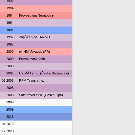
1992
1994
1994
Provozovna Neratovice
1994
1994
1997
Zapůjčen od TARIVO
1997
2000
ex HM Voyages (FR)
2000
Provozovna Kolín
2000
2001
CK MÁJ s.r.o. (České Budějovice)
03.2005
RPM Trans s.r.o.
2008
2008
Safe travel s.r.o. (Česká Lípa)
2009
2009
2013
01.2015
12.2023