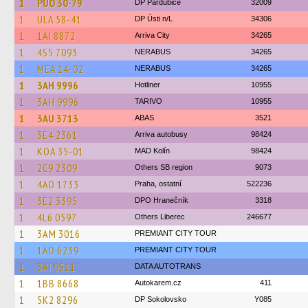
1
PUO 30-79
DP Pardubice
32009
1
ULA 58-41
DP Ústi n/L
34306
1
1AI 8872
Arriva City
34265
1
4S5 7093
NERABUS
34265
1
MEA 14-02
NERABUS
34265
1
3AH 9996
Hotliner
10955
1
3AH 9996
TARIVO
10955
1
3AU 3713
ABAS
3521
1
3E4 2361
Arriva autobusy
98424
1
KOA 35-01
MAD Kolín
98424
1
2C9 2309
Others SB region
9073
1
4AD 1733
Praha, ostatní
522236
1
3E2 3395
DPO Hranečník
3318
1
4L6 0597
Others Liberec
246677
1
3AM 3016
PREMIANT CITY TOUR
1
1AD 6239
PREMIANT CITY TOUR
1
3AI 9511
DATA AUTOTRANS
1
1BB 8668
Autokarem.cz
411
1
5K2 8296
DP Sokolovsko
Y085