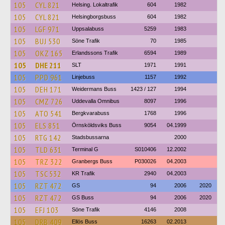
105
CYL 821
Helsing. Lokaltrafik
604
1982
105
CYL 821
Helsingborgsbuss
604
1982
105
LGF 971
Uppsalabuss
5259
1983
105
BUJ 530
Söne Trafik
70
1985
105
OKZ 165
Erlandssons Trafik
6594
1989
105
DHE 211
SLT
1971
1991
105
PPD 961
Linjebuss
1157
1992
105
DEH 171
Weidermans Buss
1423 / 127
1994
105
CMZ 726
Uddevalla Omnibus
8097
1996
105
ATO 541
Bergkvarabuss
1768
1996
105
ELS 851
Örnsköldsviks Buss
9054
04.1999
105
RTG 142
Stadsbussarna
2000
105
TLD 631
Terminal G
S010406
12.2002
105
TRZ 322
Granbergs Buss
P030026
04.2003
105
TSC 532
KR Trafik
2940
04.2003
105
RZT 472
GS
94
2006
2020
105
RZT 472
GS Buss
94
2006
2020
105
EFJ 103
Söne Trafik
4146
2008
105
DRB 409
Ellös Buss
16263
02.2013