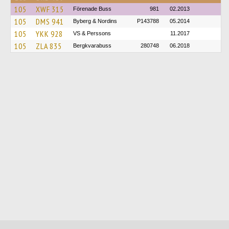
105
XWF 315
Förenade Buss
981
02.2013
105
DMS 941
Byberg & Nordins
P143788
05.2014
105
YKK 928
VS & Perssons
11.2017
105
ZLA 835
Bergkvarabuss
280748
06.2018