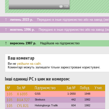
725
↑
липень 2015 р.
Передано в інше підприємство або на завод (змі
↑
жовтень 1996 р.
Передано в інше підприємство або на завод (зм
↑
вересень 1987 р.
Надійшов на підприємство
Ваш коментар
Ви не
увійшли на сайт
.
Коментарі можуть залишати тільки зареєстровані користувачі.
Інші одиниці РС з цим же номером:
№
Гос.№
Підприємство
Зав.№
Побуд.
Утил.
105
X 6093
GSS
1-2650
1948
105
BUA 327
Skebuss
442
1982
105
CYL 821
Helsingborgs Trafik
604
1982