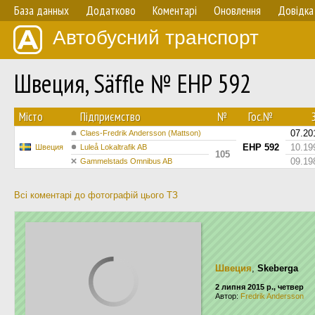
База данных
Додатково
Коментарі
Оновлення
Довідка
Автобусний транспорт
Швеция, Säffle № EHP 592
Мiсто
Підприємство
№
Гос.№
З
07.20
Claes-Fredrik Andersson (Mattson)
EHP 592
10.19
Швеция
Luleå Lokaltrafik AB
105
09.19
Gammelstads Omnibus AB
Всі коментарі до фотографій цього ТЗ
Швеция
,
Skeberga
2 липня 2015 р., четвер
Автор:
Fredrik Andersson