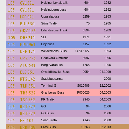
105
CYL 821
Helsing. Lokaltrafik
604
1982
105
CYL 821
Helsingborgsbuss
604
1982
105
LGF 971
Uppsalabuss
5259
1983
105
BUJ 530
Söne Trafik
70
1985
105
OKZ 165
Erlandssons Trafik
6594
1989
105
DHE 211
SLT
1971
1991
105
PPD 961
Linjebuss
1157
1992
105
DEH 171
Weidermans Buss
1423 / 127
1994
105
CMZ 726
Uddevalla Omnibus
8097
1996
105
ATO 541
Bergkvarabuss
1768
1996
105
ELS 851
Örnsköldsviks Buss
9054
04.1999
105
RTG 142
Stadsbussarna
2000
105
TLD 631
Terminal G
S010406
12.2002
105
TRZ 322
Granbergs Buss
P030026
04.2003
105
TSC 532
KR Trafik
2940
04.2003
105
RZT 472
GS
94
2006
105
RZT 472
GS Buss
94
2006
105
EFJ 103
Söne Trafik
4146
2008
105
DRB 409
Ellös Buss
16263
02.2013