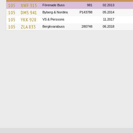
105
XWF 315
Förenade Buss
981
02.2013
105
DMS 941
Byberg & Nordins
P143788
05.2014
105
YKK 928
VS & Perssons
11.2017
105
ZLA 835
Bergkvarabuss
280748
06.2018