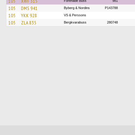
105
XWF 315
Förenade Buss
981
105
DMS 941
Byberg & Nordins
P143788
105
YKK 928
VS & Perssons
105
ZLA 835
Bergkvarabuss
280748