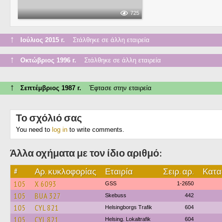
725
↑
Ιούλιος 2015 г.
Στάλθηκε σε άλλη εταιρεία
↑
Οκτώβριος 1996 г.
Στάλθηκε σε άλλη εταιρεία
↑
Σεπτέμβριος 1987 г.
Έφτασε στην εταιρεία
Το σχόλιό σας
You need to
log in
to write comments.
Άλλα οχήματα με τον ίδιο αριθμό:
#
Αρ. κυκλοφορίας
Εταιρία
Σειρ. αρ.
Κατα
105
X 6093
GSS
1-2650
105
BUA 327
Skebuss
442
105
CYL 821
Helsingborgs Trafik
604
105
CYL 821
Helsing. Lokaltrafik
604