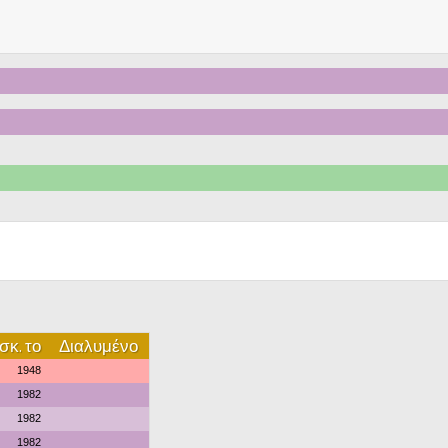
σκ. το
Διαλυμένο
1948
1982
1982
1982