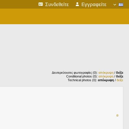
Συνδεθείτε
Εγγραφείτε
Δευτερεύουσες φωτογραφίες (0):
απόκρυψη
/
δείξε
Conditional photos (0):
απόκρυψη
/
δείξε
Technical photos (0):
απόκρυψη
/
δείξε
¤