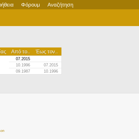
οήθεια
Φόρουμ
Αναζήτηση
ίας
Από το...
Έως τον...
07.2015
10.1996
07.2015
09.1987
10.1996
son