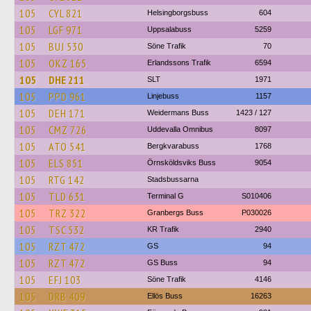
105
CYL 821
Helsingborgsbuss
604
105
LGF 971
Uppsalabuss
5259
105
BUJ 530
Söne Trafik
70
105
OKZ 165
Erlandssons Trafik
6594
105
DHE 211
SLT
1971
105
PPD 961
Linjebuss
1157
105
DEH 171
Weidermans Buss
1423 / 127
105
CMZ 726
Uddevalla Omnibus
8097
105
ATO 541
Bergkvarabuss
1768
105
ELS 851
Örnsköldsviks Buss
9054
105
RTG 142
Stadsbussarna
105
TLD 631
Terminal G
S010406
105
TRZ 322
Granbergs Buss
P030026
105
TSC 532
KR Trafik
2940
105
RZT 472
GS
94
105
RZT 472
GS Buss
94
105
EFJ 103
Söne Trafik
4146
105
DRB 409
Ellös Buss
16263