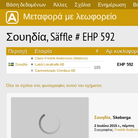
Βάση δεδομένων
Άλλες
Σχόλια
Ενημέρωση
Β
Μεταφορά με λεωφορείο
Σουηδία, Säffle # EHP 592
Περιοχή
Εταιρία
#
Αρ. κυκλοφορ
Claes-Fredrik Andersson (Mattson)
EHP 592
Σουηδία
Luleå Lokaltrafik AB
105
Gammelstads Omnibus AB
Όλα τα σχόλια στις φωτογραφίες αυτού του οχήματος
Σουηδία
,
Skeberga
2 Ιουλίου 2015 г., πέμπτη
Συγγραφέας:
Fredrik Anders