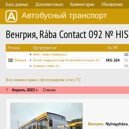
База данных
Дополнительно
Комментарии
Обновления
Автобусный транспорт
Венгрия, Rába Contact 092 № HI
Регион
Предприятие
Гос.№
10
MÁV / Volán (Volánbusz)
HIS-324
01
Венгрия
Észak-magyarországi Közlekedési Központ Zrt.
08
Szabolcs Volán Zrt.
Все комментарии к фотографиям этого ТС
↑
Апрель 2023 г.
Списан
Венгрия
,
Nyíregyháza