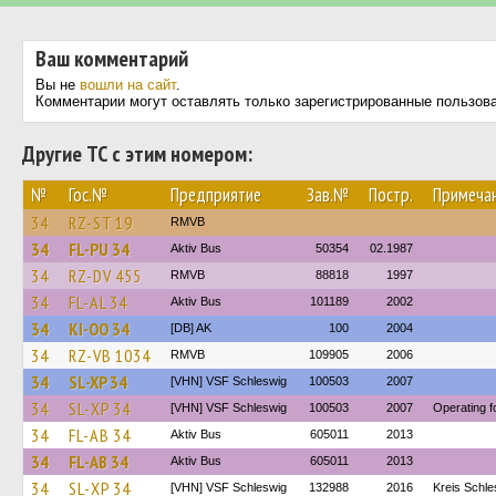
Ваш комментарий
Вы не
вошли на сайт
.
Комментарии могут оставлять только зарегистрированные пользов
Другие ТС с этим номером:
№
Гос.№
Предприятие
Зав.№
Постр.
Примеча
34
RZ-ST 19
RMVB
34
FL-PU 34
Aktiv Bus
50354
02.1987
34
RZ-DV 455
RMVB
88818
1997
34
FL-AL 34
Aktiv Bus
101189
2002
34
KI-OO 34
[DB] AK
100
2004
34
RZ-VB 1034
RMVB
109905
2006
34
SL-XP 34
[VHN] VSF Schleswig
100503
2007
34
SL-XP 34
[VHN] VSF Schleswig
100503
2007
Operating f
34
FL-AB 34
Aktiv Bus
605011
2013
34
FL-AB 34
Aktiv Bus
605011
2013
34
SL-XP 34
[VHN] VSF Schleswig
132988
2016
Kreis Schle