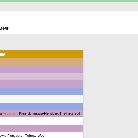
атели.
ние
or
Autokraft
| Kreis Schleswig-Flensburg | Teilnetz Süd
swig-Flensburg | Teilnetz West