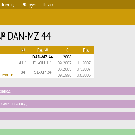
Помощь
Форум
Поиск
 № DAN-MZ 44
№
Гос.№
С...
По...
DAN-MZ 44
2008
4111
FL-OH 111
09.2007
11.2007
03.2005
07.2007
34
SL-XP 34
09.1996
03.2005
g GmbH ✝︎
завод
 или на завод