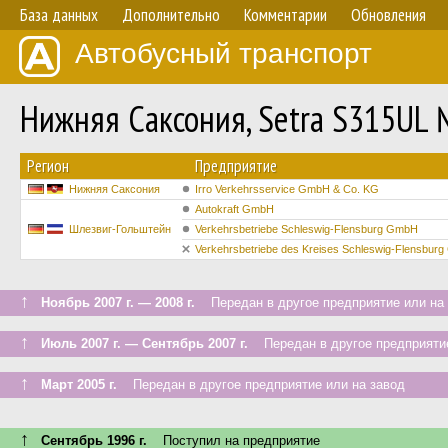
База данных
Дополнительно
Комментарии
Обновления
Автобусный транспорт
Нижняя Саксония, Setra S315UL
Регион
Предприятие
Нижняя Саксония
Irro Verkehrsservice GmbH & Co. KG
Autokraft GmbH
Шлезвиг-Гольштейн
Verkehrsbetriebe Schleswig-Flensburg GmbH
Verkehrsbetriebe des Kreises Schleswig-Flensbur
↑
Ноябрь 2007 г. — 2008 г.
Передан в другое предприятие или на 
↑
Июль 2007 г. — Сентябрь 2007 г.
Передан в другое предприятие
↑
Март 2005 г.
Передан в другое предприятие или на завод
↑
Сентябрь 1996 г.
Поступил на предприятие