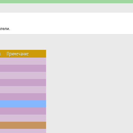
атели.
.
Примечание