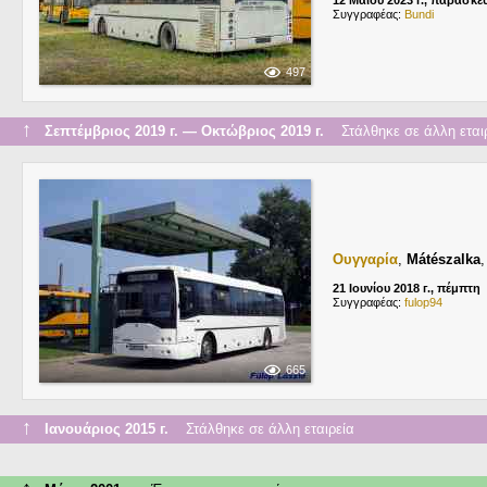
12 Μαΐου 2023 г., παρασκε
Συγγραφέας:
Bundi
497
↑
Σεπτέμβριος 2019 г. — Οκτώβριος 2019 г.
Στάλθηκε σε άλλη εται
Ουγγαρία
,
Mátészalka
21 Ιουνίου 2018 г., πέμπτη
Συγγραφέας:
fulop94
665
↑
Ιανουάριος 2015 г.
Στάλθηκε σε άλλη εταιρεία