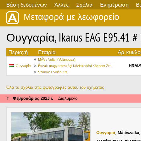
Βάση δεδομένων
Άλλες
Σχόλια
Ενημέρωση
Β
Μεταφορά με λεωφορείο
Ουγγαρία, Ikarus EAG E95.41 #
Περιοχή
Εταιρία
Αρ. κυκλ
MÁV / Volán (Volánbusz)
HRM-9
Ουγγαρία
Észak-magyarországi Közlekedési Központ Zrt.
Szabolcs Volán Zrt.
Όλα τα σχόλια στις φωτογραφίες αυτού του οχήματος
↑
Φεβρουάριος 2023 г.
Διαλυμένο
Ουγγαρία
,
Mátészalka