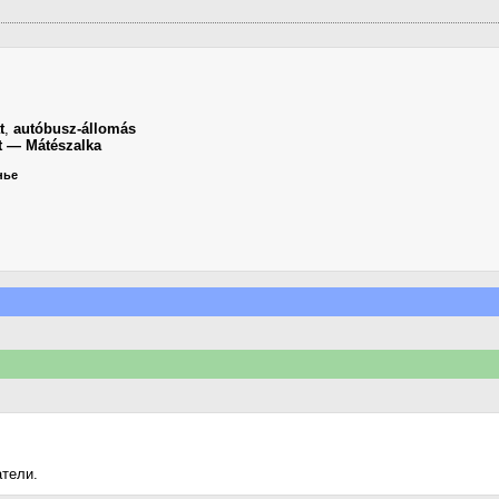
t
,
autóbusz-állomás
t — Mátészalka
нье
атели.