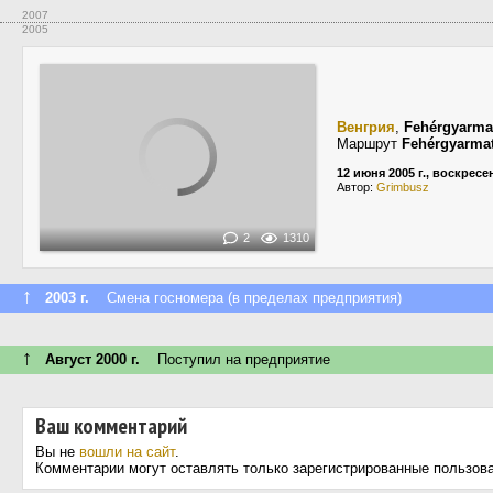
2007
2005
Венгрия
,
Fehérgyarma
Маршрут
Fehérgyarma
12 июня 2005 г., воскресе
Автор:
Grimbusz
2
1310
↑
2003 г.
Смена госномера (в пределах предприятия)
↑
Август 2000 г.
Поступил на предприятие
Ваш комментарий
Вы не
вошли на сайт
.
Комментарии могут оставлять только зарегистрированные пользов