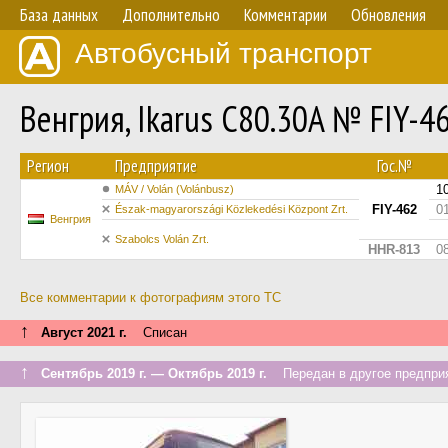
База данных
Дополнительно
Комментарии
Обновления
Автобусный транспорт
Венгрия, Ikarus C80.30A № FIY-4
Регион
Предприятие
Гос.№
1
MÁV / Volán (Volánbusz)
FIY-462
0
Észak-magyarországi Közlekedési Központ Zrt.
Венгрия
Szabolcs Volán Zrt.
HHR-813
0
Все комментарии к фотографиям этого ТС
↑
Август 2021 г.
Списан
↑
Сентябрь 2019 г. — Октябрь 2019 г.
Передан в другое предприя