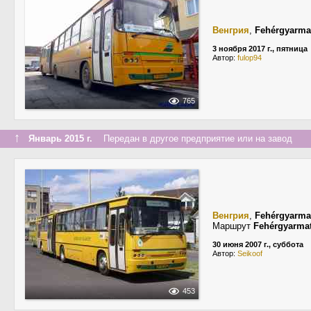
Венгрия
,
Fehérgyarma
3 ноября 2017 г., пятница
Автор:
fulop94
765
↑
Январь 2015 г.
Передан в другое предприятие или на завод
Венгрия
,
Fehérgyarma
Маршрут
Fehérgyarma
30 июня 2007 г., суббота
Автор:
Seikoof
453