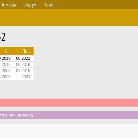
Помощь
Форум
Поиск
62
С...
По...
0.2019
08.2021
1.2015
09.2019
2003
01.2015
8.2000
2003
тие или на завод