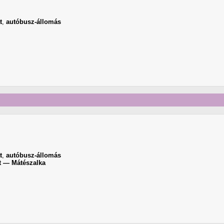
t
,
autóbusz-állomás
t
,
autóbusz-állomás
t — Mátészalka