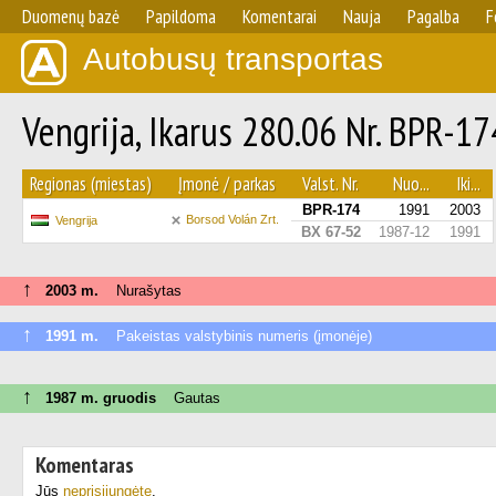
Duomenų bazė
Papildoma
Komentarai
Nauja
Pagalba
F
Autobusų transportas
Vengrija, Ikarus 280.06 Nr. BPR-17
Regionas (miestas)
Įmonė / parkas
Valst. Nr.
Nuo...
Iki...
BPR-174
1991
2003
Borsod Volán Zrt.
Vengrija
BX 67-52
1987-12
1991
↑
2003 m.
Nurašytas
↑
1991 m.
Pakeistas valstybinis numeris (įmonėje)
↑
1987 m. gruodis
Gautas
Komentaras
Jūs
neprisijungėte
.