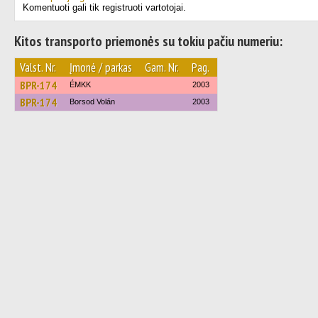
Komentuoti gali tik registruoti vartotojai.
Kitos transporto priemonės su tokiu pačiu numeriu:
Valst. Nr.
Įmonė / parkas
Gam. Nr.
Pag.
BPR-174
ÉMKK
2003
BPR-174
Borsod Volán
2003