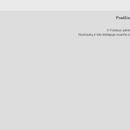
Pradžia
© Fotobus admini
Nuotraukų ir kito tinklapyje esančio t