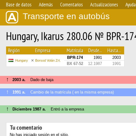
Base de datos
Además
Comentarios
Actualizaciones
Ayuda
Transporte en autobús
Hungary, Ikarus 280.06 № BPR-17
Región
Empresa
Matrícula
Desde...
Hasta...
BPR-174
1991
2003
Hungary
Borsod Volán Zrt.
BX 67-52
12.1987
1991
↑
2003 a.
Dado de baja
↑
1991 a.
Cambio de la matrícula ( en la misma empresa)
↑
Diciembre 1987 a.
Entró a la empresa
Tu comentario
No has iniciado sesión en el sitio.