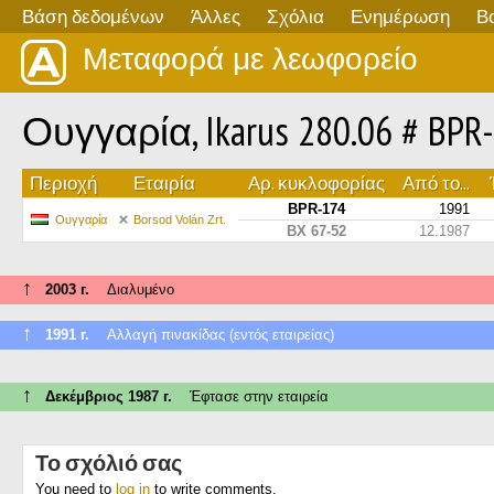
Βάση δεδομένων
Άλλες
Σχόλια
Ενημέρωση
Β
Μεταφορά με λεωφορείο
Ουγγαρία, Ikarus 280.06 # BPR
Περιοχή
Εταιρία
Αρ. κυκλοφορίας
Από το...
BPR-174
1991
Ουγγαρία
Borsod Volán Zrt.
BX 67-52
12.1987
↑
2003 г.
Διαλυμένο
↑
1991 г.
Αλλαγή πινακίδας (εντός εταιρείας)
↑
Δεκέμβριος 1987 г.
Έφτασε στην εταιρεία
Το σχόλιό σας
You need to
log in
to write comments.