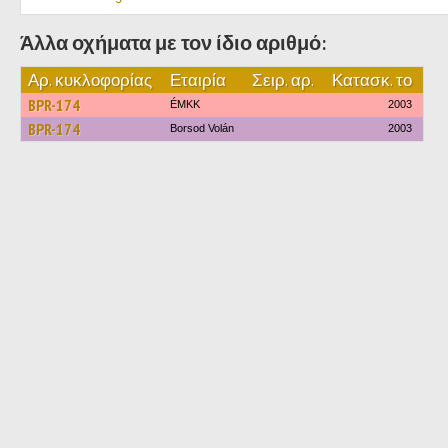
Άλλα οχήματα με τον ίδιο αριθμό:
Αρ. κυκλοφορίας
Εταιρία
Σειρ. αρ.
Κατασκ. το
BPR-174
ÉMKK
2003
BPR-174
Borsod Volán
2003