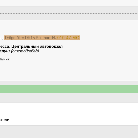
ь
,
Drögmöller DR15 Pullman
№
010-47 МС
есса
,
Центральный автовокзал
Калуш
(отстой/обед)
ельник
атели.