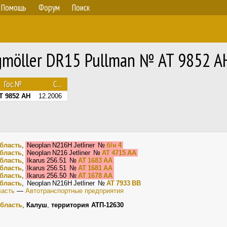
Помощь
Форум
Поиск
gmöller DR15 Pullman № AT 9852 A
Гос.№
С...
T 9852 AH
12.2006
бласть
,
Neoplan N216H Jetliner
№
б/н 4
бласть
,
Neoplan N216 Jetliner
№
AT 4715 AA
бласть
,
Ikarus 256.51
№
AT 1683 AA
бласть
,
Ikarus 256.51
№
AT 1681 AA
бласть
,
Ikarus 256.50
№
AT 1678 AA
бласть
, Neoplan N216H Jetliner
№
AT 7933 BB
ласть
—
Автотранспортные предприятия
бласть
,
Калуш
,
территория АТП-12630