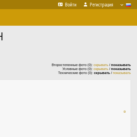
Войти
Регистрация
H
Второстепенные фото (0):
скрывать
/
показывать
Условные фото (0):
скрывать
/
показывать
Технические фото (0):
скрывать
/
показывать
¤