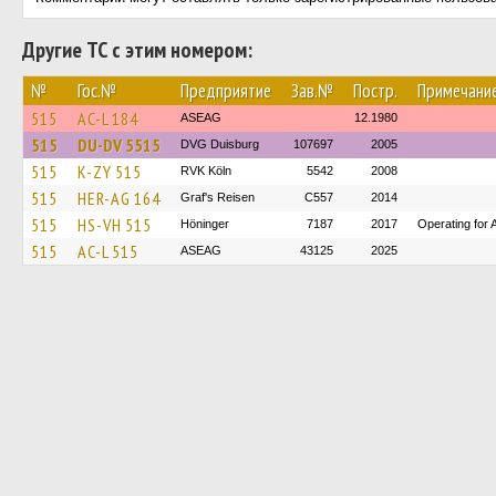
Другие ТС с этим номером:
№
Гос.№
Предприятие
Зав.№
Постр.
Примечани
515
AC-L 184
ASEAG
12.1980
515
DU-DV 5515
DVG Duisburg
107697
2005
515
K-ZY 515
RVK Köln
5542
2008
515
HER-AG 164
Graf's Reisen
C557
2014
515
HS-VH 515
Höninger
7187
2017
Operating for
515
AC-L 515
ASEAG
43125
2025