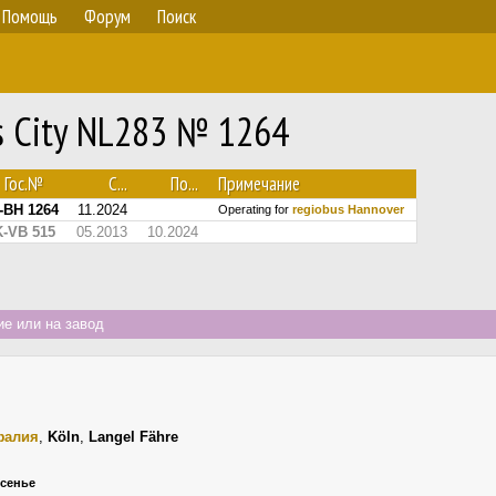
Помощь
Форум
Поиск
s City NL283 № 1264
Гос.№
С...
По...
Примечание
-BH 1264
11.2024
Operating for
regiobus Hannover
K-VB 515
05.2013
10.2024
е или на завод
фалия
,
Köln
,
Langel Fähre
есенье