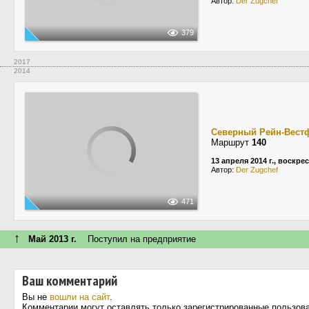
Автор:
Der Zugchef
379
2017
2014
Северный Рейн-Вест
Маршрут
140
13 апреля 2014 г., воскре
Автор:
Der Zugchef
471
↑
Май 2013 г.
Поступил на предприятие
Ваш комментарий
Вы не
вошли на сайт
.
Комментарии могут оставлять только зарегистрированные пользов