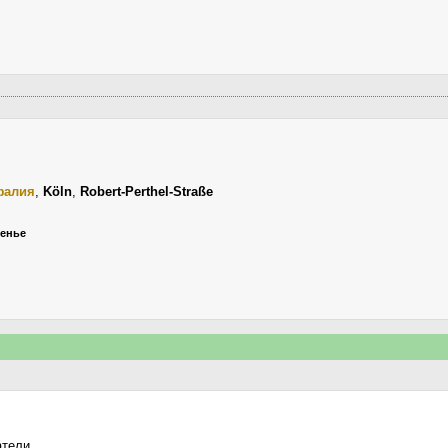
фалия
,
Köln
,
Robert-Perthel-Straße
сенье
атели.