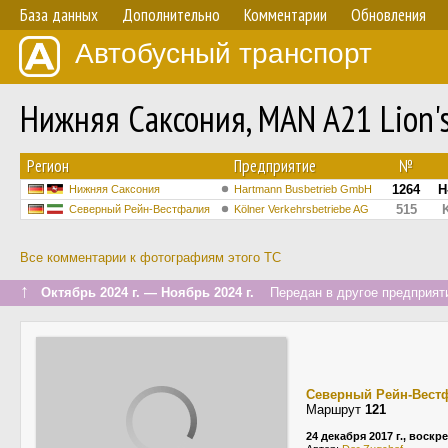
База данных
Дополнительно
Комментарии
Обновления
Автобусный транспорт
Нижняя Саксония, MAN A21 Lion'
Регион
Предприятие
№
1264
H
Нижняя Саксония
Hartmann Busbetrieb GmbH
515
Северный Рейн-Вестфалия
Kölner Verkehrsbetriebe AG
Все комментарии к фотографиям этого ТС
↑
Октябрь 2024 г. — Ноябрь 2024 г.
Передан в другое предприяти
Северный Рейн-Вест
Маршрут
121
24 декабря 2017 г., воскр