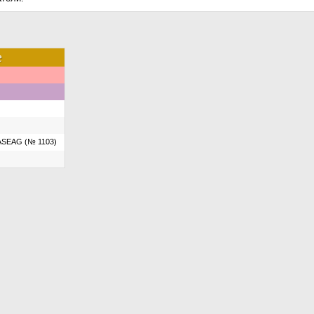
е
 ASEAG (№ 1103)