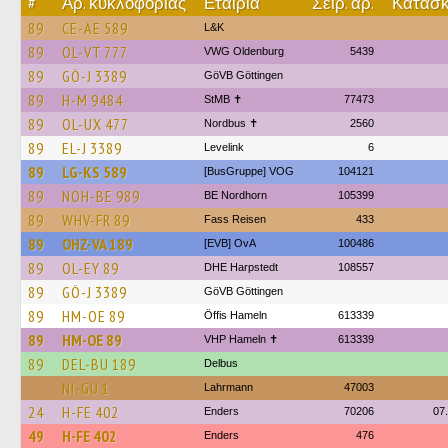
#
Αρ. κυκλοφορίας
Εταιρία
Σειρ. αρ.
Κατασκ.
89
CE-AE 589
L&K
89
OL-VT 777
VWG Oldenburg
5439
89
GÖ-J 3389
GöVB Göttingen
89
H-M 9484
StMB ✝
77473
89
OL-UX 477
Nordbus ✝
2560
89
EL-J 3389
Levelink
6
89
LG-KS 589
[BusGruppe] VOG
104121
89
NOH-BE 989
BE Nordhorn
105399
89
WHV-FR 89
Fass Reisen
433
89
OHZ-VA 189
[EVB] OvA
100486
89
OL-EY 89
DHE Harpstedt
108557
89
GÖ-J 3389
GöVB Göttingen
89
HM-OE 89
Öffis Hameln
613339
89
HM-OE 89
VHP Hameln ✝
613339
89
DEL-BU 189
Delbus
NI-GU 1
Lahrmann
47003
24
H-FE 402
Enders
70206
07
49
H-FE 402
Enders
476