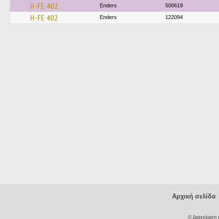
H-FE 402
Enders
500619
H-FE 402
Enders
122094
Αρχική σελίδα
© Διαχείριση