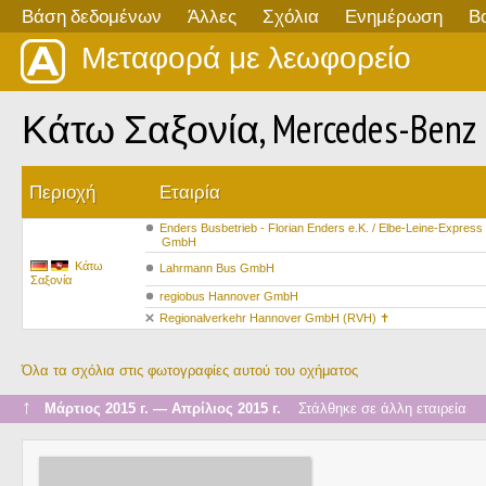
Βάση δεδομένων
Άλλες
Σχόλια
Ενημέρωση
Β
Μεταφορά με λεωφορείο
Κάτω Σαξονία, Mercedes-Benz 
Περιοχή
Εταιρία
Enders Busbetrieb - Florian Enders e.K. / Elbe-Leine-Express
GmbH
Κάτω
Lahrmann Bus GmbH
Σαξονία
regiobus Hannover GmbH
Regionalverkehr Hannover GmbH (RVH) ✝
Όλα τα σχόλια στις φωτογραφίες αυτού του οχήματος
↑
Μάρτιος 2015 г. — Απρίλιος 2015 г.
Στάλθηκε σε άλλη εταιρεία