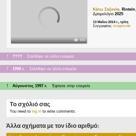
Κάτω Σαξονία
,
Rinteln
Δρομολόγιο
2025
13 Μαΐου 2014 г., τρίτη
Συγγραφέας:
straightcelle
655
↑
????
Στάλθηκε σε άλλη εταιρεία
↑
1998 г.
Στάλθηκε σε άλλη εταιρεία
↑
Αύγουστος 1997 г.
Έφτασε στην εταιρεία
Το σχόλιό σας
You need to
log in
to write comments.
Άλλα οχήματα με τον ίδιο αριθμό: