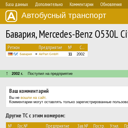
База данных
Дополнительно
Комментарии
Обновления
Автобусный транспорт
Бавария, Mercedes-Benz O530L Ci
Регион
Предприятие
№
С...
11
2002
Бавария
AirPart GmbH
↑
2002 г.
Поступил на предприятие
Ваш комментарий
Вы не
вошли на сайт
.
Комментарии могут оставлять только зарегистрированные пользов
Другие ТС с этим номером:
№
Гос.№
Предприятие
Зав.№
Постр.
Утил.
П