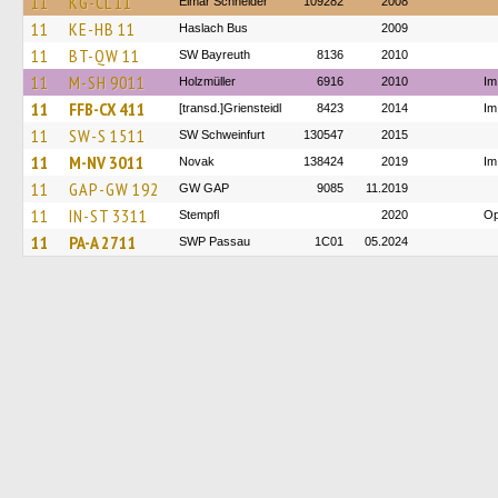
11
KG-CL 11
Elmar Schneider
109282
2008
11
KE-HB 11
Haslach Bus
2009
11
BT-QW 11
SW Bayreuth
8136
2010
11
M-SH 9011
Holzmüller
6916
2010
Im
11
FFB-CX 411
[transd.]Griensteidl
8423
2014
Im
11
SW-S 1511
SW Schweinfurt
130547
2015
11
M-NV 3011
Novak
138424
2019
Im
11
GAP-GW 192
GW GAP
9085
11.2019
11
IN-ST 3311
Stempfl
2020
Op
11
PA-A 2711
SWP Passau
1C01
05.2024