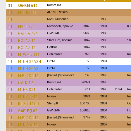
11
OA-KM 611
Komm mit
11
MIL-RF 94
AURO-Reisen
11
MVG München
1935
11
MB-L 82
Miesbach, прочие
3840
1981
KT
11
GAP-A 765
GW GAP
55665
1988
11
HO-AZ 11
Stadt Hof, прочие
1042
1989
St
11
HO-AZ 11
HofBus
1042
1989
11
M-WM 7311
Holzmüller
978
1989
Im
11
M-UH 8358H
OCM
58
1991
11
M-UH 8358
OCM
58
1991
11
FFB-CX 111
[transd.]Griensteidl
145
1993
Im
11
OA-K 12
Komm mit
20374
1993
11
M-HS 811
Holzmüller
3611
1998
2024
Im
11
M-NV 7711
Novak
2024
2001
Im
11
IN-ST 1100
Stempfl
100700
2001
Op
11
GAP-PQ 69
GW GAP
106610
2004
Но
11
FFB-CX 111
[transd.]Griensteidl
3747
2005
Im
11
M-NV 3011
Novak
2007
Im