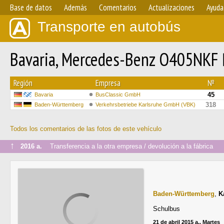
Base de datos
Además
Comentarios
Actualizaciones
Ayuda
Transporte en autobús
Bavaria, Mercedes-Benz O405NKF
Región
Empresa
№
45
Bavaria
BusClassic GmbH
318
Baden-Württemberg
Verkehrsbetriebe Karlsruhe GmbH (VBK)
Todos los comentarios de las fotos de este vehículo
↑
2016 a.
Transferencia a la otra empresa / devolución a la fábrica
Baden-Württemberg
,
K
Schulbus
21 de abril 2015 a., Martes