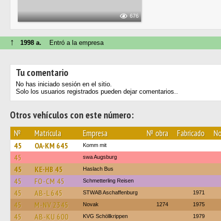
676
↑
1998 a.
Entró a la empresa
Tu comentario
No has iniciado sesión en el sitio.
Solo los usuarios registrados pueden dejar comentarios..
Otros vehículos con este número:
№
Matrícula
Empresa
№ obra
Fabricado
No
45
OA-KM 645
Komm mit
45
swa Augsburg
45
KE-HB 45
Haslach Bus
45
FO-CM 45
Schmetterling Reisen
45
AB-L 645
STWAB Aschaffenburg
1971
45
M-NV 2345
Novak
1274
1975
45
AB-KU 600
KVG Schöllkrippen
1979