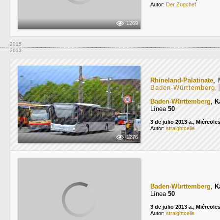
Autor:
Der Zugchef
1269
2015
2013
Rhineland-Palatinate
, 
Baden-Württemberg
,
Baden-Württemberg
,
K
Línea
50
3 de julio 2013 a., Miércole
Autor:
straightcelle
1276
Baden-Württemberg
,
K
Línea
50
3 de julio 2013 a., Miércole
Autor:
straightcelle