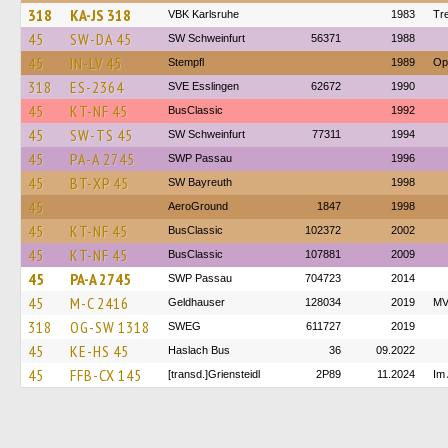
318
KA-JS 318
VBK Karlsruhe
1983
Tr
45
SW-DA 45
SW Schweinfurt
56371
1988
45
IN-LV 45
Stempfl
1989
Ope
318
ES-2364
SVE Esslingen
62672
1990
45
KT-NF 45
BusClassic
1992
45
SW-TS 45
SW Schweinfurt
77311
1994
45
PA-A 2745
SWP Passau
1996
45
BT-XP 45
SW Bayreuth
1998
45
AeroGround
1847
1998
45
KT-NF 45
BusClassic
102372
2002
45
KT-NF 45
BusClassic
107881
2009
45
PA-A 2745
SWP Passau
704723
2014
45
M-C 2416
Geldhauser
128034
2019
MV
318
OG-SW 1318
SWEG
611727
2019
45
KE-HS 45
Haslach Bus
36
09.2022
45
FFB-CX 145
[transd.]Griensteidl
2P89
11.2024
Im