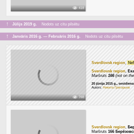
418
↑
Jūlijs 2019 g.
Nodots uz citu pilsētu
↑
Janvāris 2016 g. — Februāris 2016 g.
Nodots uz citu pilsētu
Sverdlovsk region
,
Nef
Sverdlovsk region
,
Ек
Maršruts
166
(not on the
20 jūnija 2015 g., sestdiena
Autors:
Никита Григорьев
768
Sverdlovsk region
,
Бе
Maršruts
166 Берёзовс