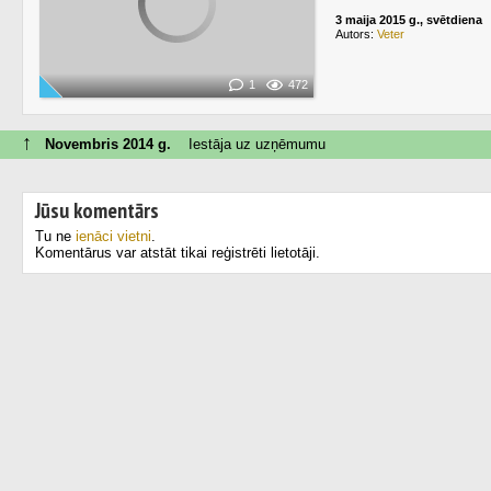
3 maija 2015 g., svētdiena
Autors:
Veter
1
472
↑
Novembris 2014 g.
Iestāja uz uzņēmumu
Jūsu komentārs
Tu ne
ienāci vietni
.
Komentārus var atstāt tikai reģistrēti lietotāji.