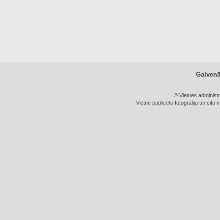
Galven
© Vietnes administ
Vietnē publicēto fotogrāfiju un citu 