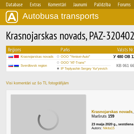
Database
Extras
Komentāri
Jaunumi
Palīdzība
Forums
Autobusa transports
Krasnojarskas novads, PAZ-3204
Reģions
Parks
Valsts Nr.
У 480 ОВ 1
Krasnojarskas novads
OOO "Yenisei-Auto"
OOO "AT-Trans"
КВ 061 6
Sverdlovsk region
IP Teplyashin Sergey Yur'yevich
Visi komentāri uz šo TL fotogrāfijām
Krasnojarskas novads
Maršruts
159
23 maija 2020 g., sestdiena
Autors:
Nikita15