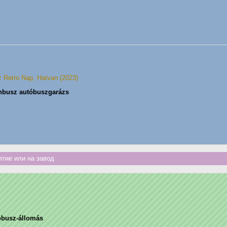
z Retro Nap, Hatvan (2023)
nbusz autóbuszgarázs
тие или на завод
óbusz-állomás