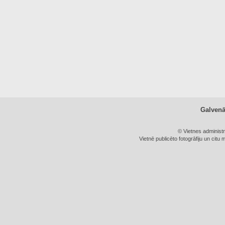
Galven
© Vietnes administ
Vietnē publicēto fotogrāfiju un citu 