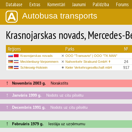
Database
Extras
Komentāri
Jaunumi
Palīdzība
Forums
Autobusa transports
Krasnojarskas novads, Mercedes-
Reģions
Parks
№
Krasnojarskas novads
OOO "Transavto" | OOO "TK MAN"
24
Mecklenburg-Vorpommern
Nahverkehr Stralsund GmbH ✝
917
Schleswig-Holstein
Kieler Verkehrsgesellschaft mbH
↑
Novembris 2003 g.
Norakstīts
↑
Janvāris 1999 g.
Nodots uz citu pilsētu
↑
Decembris 1991 g.
Nodots uz citu pilsētu
↑
Februāris 1979 g.
Iestāja uz uzņēmumu