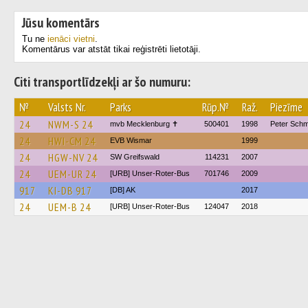
Jūsu komentārs
Tu ne
ienāci vietni
.
Komentārus var atstāt tikai reģistrēti lietotāji.
Citi transportlīdzekļi ar šo numuru:
№
Valsts Nr.
Parks
Rūp.№
Raž.
Piezīme
24
NWM-S 24
mvb Mecklenburg ✝
500401
1998
Peter Schm
24
HWI-CM 24
EVB Wismar
1999
24
HGW-NV 24
SW Greifswald
114231
2007
24
UEM-UR 24
[URB] Unser-Roter-Bus
701746
2009
917
KI-DB 917
[DB] AK
2017
24
UEM-B 24
[URB] Unser-Roter-Bus
124047
2018