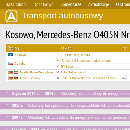
Baza taboru
Dodatkowo
Komentarze
Aktualizacje
O stron
Transport autobusowy
Kosowo, Mercedes-Benz O405N N
Region
Zakład
Nr
Kosowo
(01) Prishtina, others
(S) Central Bohemian region, others
Czechy
Jiří Zýka
North Rhine-Westphalia
Auto Gather GmbH
40
Lower Saxony
Reiter's Busverkehrs-Gesellschaft mbH
↑
Styczeń 2014 r. — 2014 r.
Odesłany lub sprzedany do innego zakład
↑
2011 r.
Odesłany lub sprzedany do innego zakładu lub do producent
↑
2007 r.
Odesłany lub sprzedany do innego zakładu lub do producent
↑
Listopad 1999 r. — 2000 r.
Odesłany lub sprzedany do innego zakła