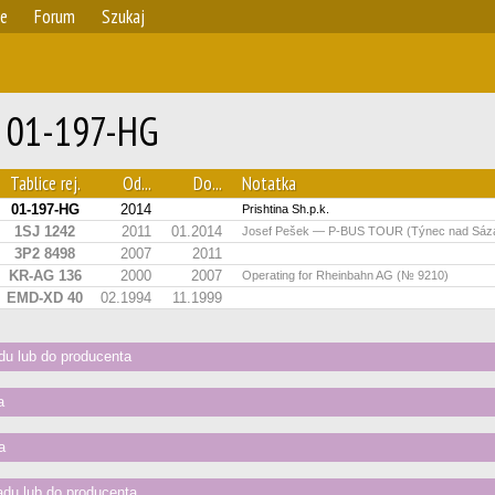
ie
Forum
Szukaj
r 01-197-HG
Tablice rej.
Od...
Do...
Notatka
01-197-HG
2014
Prishtina Sh.p.k.
1SJ 1242
2011
01.2014
Josef Pešek — P-BUS TOUR (Týnec nad Sáz
3P2 8498
2007
2011
KR-AG 136
2000
2007
Operating for Rheinbahn AG (№ 9210)
EMD-XD 40
02.1994
11.1999
u lub do producenta
a
a
du lub do producenta