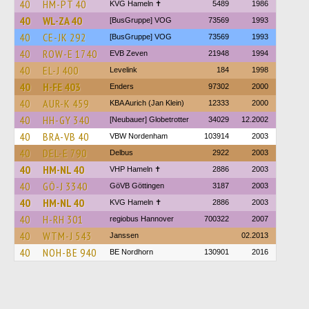
40
HM-PT 40
KVG Hameln ✝
5489
1986
40
WL-ZA 40
[BusGruppe] VOG
73569
1993
40
CE-JK 292
[BusGruppe] VOG
73569
1993
40
ROW-E 1740
EVB Zeven
21948
1994
40
EL-J 400
Levelink
184
1998
40
H-FE 403
Enders
97302
2000
40
AUR-K 459
KBA Aurich (Jan Klein)
12333
2000
40
HH-GY 340
[Neubauer] Globetrotter
34029
12.2002
40
BRA-VB 40
VBW Nordenham
103914
2003
40
DEL-E 790
Delbus
2922
2003
40
HM-NL 40
VHP Hameln ✝
2886
2003
40
GÖ-J 3340
GöVB Göttingen
3187
2003
40
HM-NL 40
KVG Hameln ✝
2886
2003
40
H-RH 301
regiobus Hannover
700322
2007
40
WTM-J 543
Janssen
02.2013
40
NOH-BE 940
BE Nordhorn
130901
2016