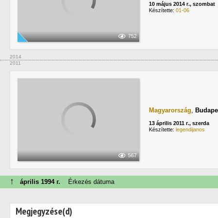
10 május 2014 г., szombat
Készítette:
01-06
752
2014
2011
Magyarország
,
Budape
13 április 2011 г., szerda
Készítette:
legendijanos
567
↑
április 1994 г.
Érkezés dátuma
Megjegyzése(d)