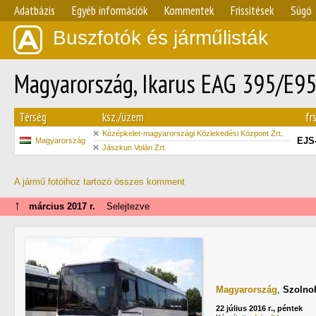
Adatbázis
Egyéb információk
Kommentek
Frissítések
Súgó
Buszfotók és járműlisták
Magyarország, Ikarus EAG 395/E95
Térség
ksz./üzem
fr
Középkelet-magyarországi Közlekedési Központ Zrt.
EJS
Magyarország
Jászkun Volán Zrt.
A jármű fotóihoz tartozó összes komment
↑
március 2017 г.
Selejtezve
Magyarország
,
Szolno
22 július 2016 г., péntek