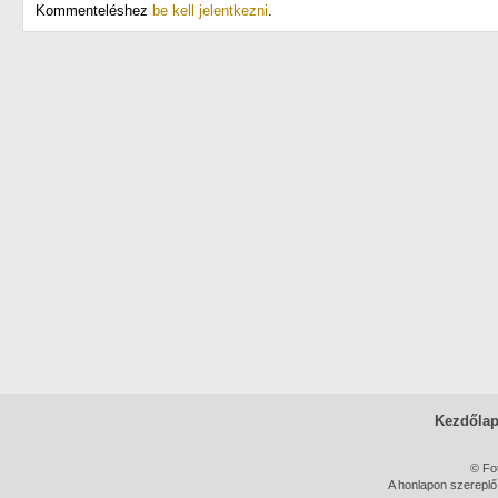
Kommenteléshez
be kell jelentkezni
.
Kezdőla
© Fo
A honlapon szereplő 