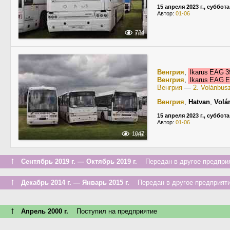
15 апреля 2023 г., суббота
Автор:
01-06
724
Венгрия
,
Ikarus EAG 3
Венгрия
,
Ikarus EAG 
Венгрия
—
2. Volánbus
Венгрия
,
Hatvan
,
Volá
15 апреля 2023 г., суббота
Автор:
01-06
1047
↑
Сентябрь 2019 г. — Октябрь 2019 г.
Передан в другое предприя
↑
Декабрь 2014 г. — Январь 2015 г.
Передан в другое предприяти
↑
Апрель 2000 г.
Поступил на предприятие