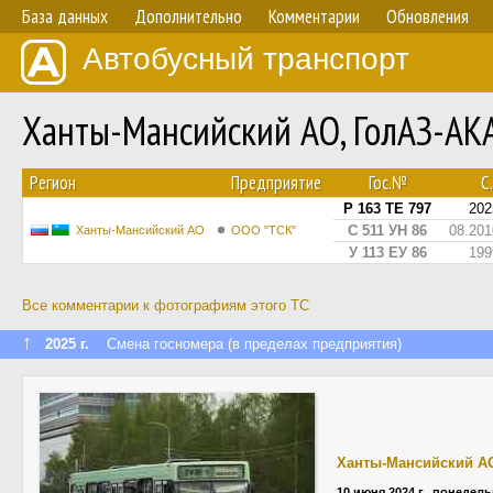
База данных
Дополнительно
Комментарии
Обновления
Автобусный транспорт
Ханты-Мансийский АО, ГолАЗ-АК
Регион
Предприятие
Гос.№
С.
Р 163 ТЕ 797
202
С 511 УН 86
08.201
Ханты-Мансийский АО
ООО "ТСК"
У 113 ЕУ 86
199
Все комментарии к фотографиям этого ТС
↑
2025 г.
Смена госномера (в пределах предприятия)
Ханты-Мансийский А
10 июня 2024 г., понедел