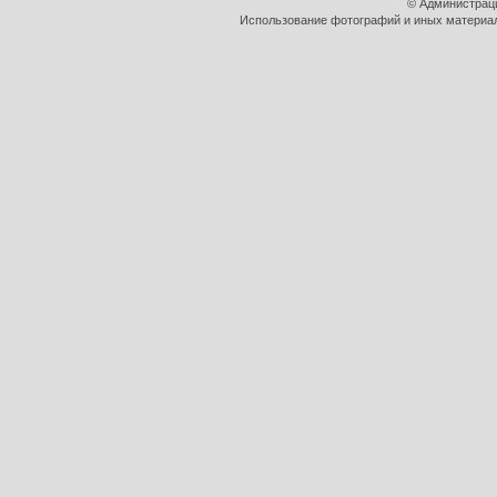
© Администрац
Использование фотографий и иных материало