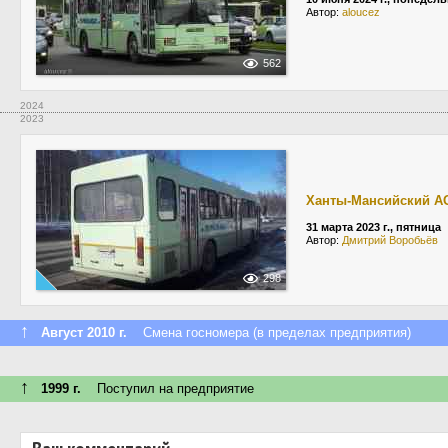
Автор:
aloucez
562
2024
2023
Ханты-Мансийский А
31 марта 2023 г., пятница
Автор:
Дмитрий Воробьёв
298
↑
Август 2010 г.
Смена госномера (в пределах предприятия)
↑
1999 г.
Поступил на предприятие