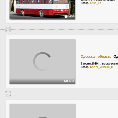
Автор:
ariss_ka
408
2021
2019
Одесская область
,
Од
9 июня 2019 г., воскресен
Автор:
Kaiser_Wilhelm_II
538
2019
2018