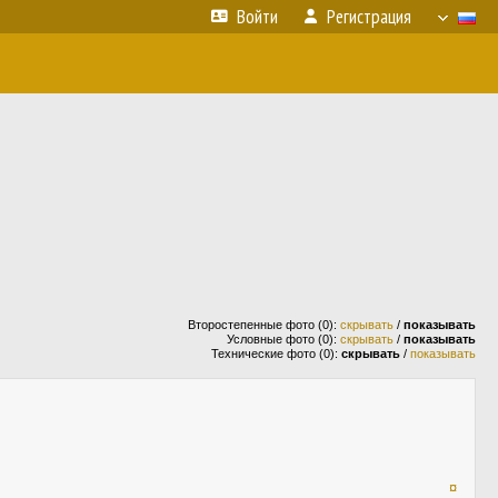
Войти
Регистрация
Второстепенные фото (0):
скрывать
/
показывать
Условные фото (0):
скрывать
/
показывать
Технические фото (0):
скрывать
/
показывать
¤