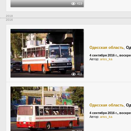
419
2018
2016
Одесская область
,
Од
4 сентября 2016 г., воскр
Автор:
ariss_ka
411
Одесская область
,
Од
4 сентября 2016 г., воскр
Автор:
ariss_ka