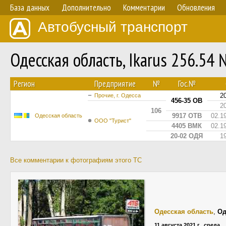
База данных
Дополнительно
Комментарии
Обновления
Автобусный транспорт
Одесская область, Ikarus 256.54
Регион
Предприятие
№
Гос.№
2
Прочие, г. Одесса
456-35 ОВ
2
106
9917 ОТВ
02.1
Одесская область
ООО "Турист"
4405 ВМК
02.1
20-02 ОДЯ
1
Все комментарии к фотографиям этого ТС
Одесская область
,
Од
11 августа 2021 г., среда