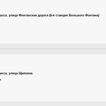
есса
,
улица Фонтанская дорога (6-я станция Большого Фонтана)
есса
,
улица Щепкина
а