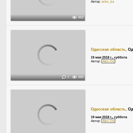
Автор:
ariss_ka
492
Одесская область
,
Од
19 мая 2018 г., суббота
Автор:
Alex-Od
1
468
Одесская область
,
Од
19 мая 2018 г., суббота
Автор:
Alex-Od