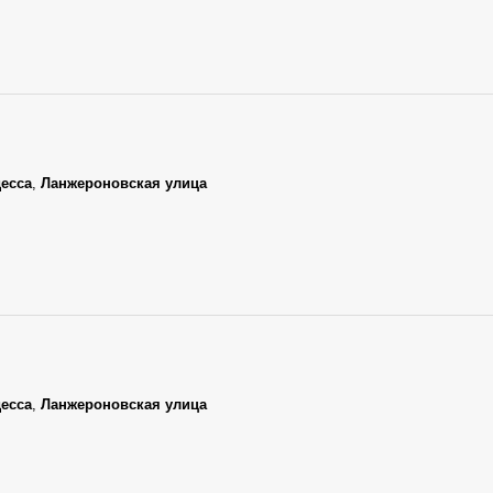
есса
,
Ланжероновская улица
есса
,
Ланжероновская улица