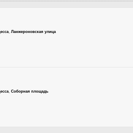
есса
,
Ланжероновская улица
есса
,
Соборная площадь