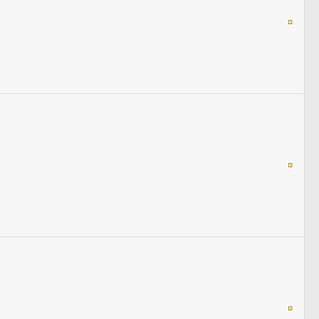
¤
¤
¤