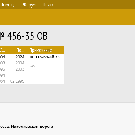
Помощь
Форум
Поиск
 № 456-35 ОВ
С...
По...
Примечание
004
2024
ФОП Крупський В.К.
003
2004
245
995
2003
994
984
02.1995
есса
,
Николаевская дорога