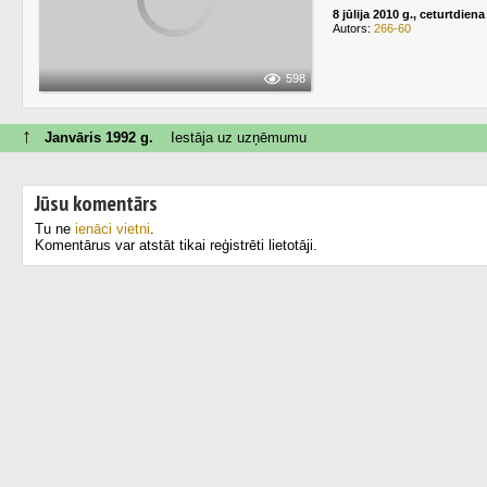
8 jūlija 2010 g., ceturtdiena
Autors:
266-60
598
↑
Janvāris 1992 g.
Iestāja uz uzņēmumu
Jūsu komentārs
Tu ne
ienāci vietni
.
Komentārus var atstāt tikai reģistrēti lietotāji.