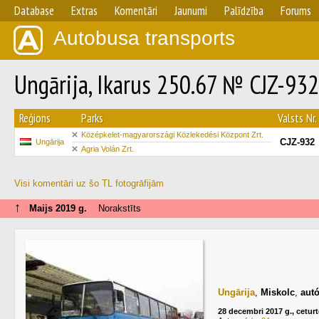
Database
Extras
Komentāri
Jaunumi
Palīdzība
Forums
Autobusa transports
Ungārija, Ikarus 250.67 № CJZ-932
Reģions
Parks
Valsts Nr.
Középkelet-magyarországi Közlekedési Központ Zrt.
CJZ-932
Ungārija
Agria Volán Zrt.
Visi komentāri uz šo TL fotogrāfijām
↑
Maijs 2019 g.
Norakstīts
Ungārija
,
Miskolc
,
aut
28 decembri 2017 g., cetur