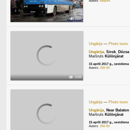
Autors:
fulop94
1112
Ungārija
—
Photo tours
Ungārija
,
Sirok
,
Dózsa
Maršruts
Különjárat
15 aprīli 2017 g., sestdiena
Autors:
266-60
1098
Ungārija
—
Photo tours
Ungārija
,
Near Balaton
Maršruts
Különjárat
15 aprīli 2017 g., sestdiena
Autors:
266-60