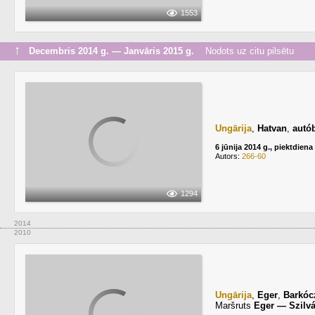
1553
↑
Decembris 2014 g. — Janvāris 2015 g.
Nodots uz citu pilsētu
Ungārija
,
Hatvan
,
autó
6 jūnija 2014 g., piektdiena
Autors:
266-60
1294
2014
2010
Ungārija
,
Eger
,
Barkóc
Maršruts
Eger — Szilv