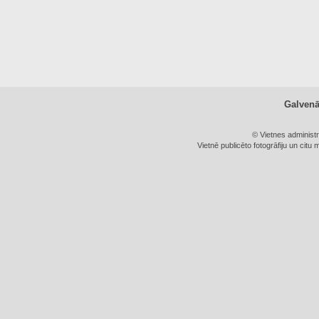
Galven
© Vietnes administ
Vietnē publicēto fotogrāfiju un citu 