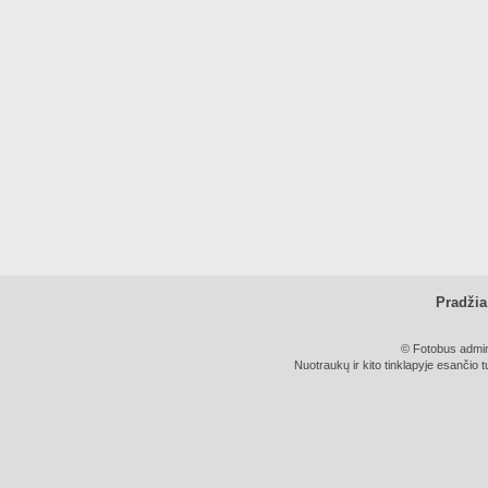
Pradžia
© Fotobus admini
Nuotraukų ir kito tinklapyje esančio t