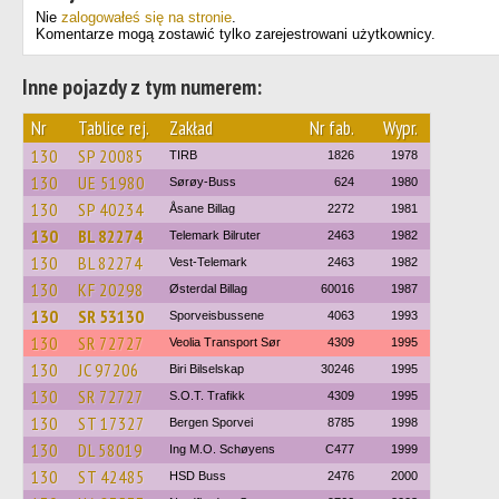
Nie
zalogowałeś się na stronie
.
Komentarze mogą zostawić tylko zarejestrowani użytkownicy.
Inne pojazdy z tym numerem:
Nr
Tablice rej.
Zakład
Nr fab.
Wypr.
130
SP 20085
TIRB
1826
1978
130
UE 51980
Sørøy-Buss
624
1980
130
SP 40234
Åsane Billag
2272
1981
130
BL 82274
Telemark Bilruter
2463
1982
130
BL 82274
Vest-Telemark
2463
1982
130
KF 20298
Østerdal Billag
60016
1987
130
SR 53130
Sporveisbussene
4063
1993
130
SR 72727
Veolia Transport Sør
4309
1995
130
JC 97206
Biri Bilselskap
30246
1995
130
SR 72727
S.O.T. Trafikk
4309
1995
130
ST 17327
Bergen Sporvei
8785
1998
130
DL 58019
Ing M.O. Schøyens
C477
1999
130
ST 42485
HSD Buss
2476
2000