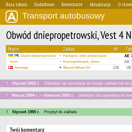
Baza taboru
Dodatkowo
Komentarze
Aktualizacje
O stron
Transport autobusowy
Obwód dniepropetrowski, Vest 4 N
Region
Zakład
Nr
Tabl
AE 
Obwód dniepropetrowski
Pavlograd, other private buses
AK 
Krym
Krasnoperekopsk, others
130
UE
Norwegia
Ålesund Bilruter AS
↑
Styczeń 2012 r.
Odesłany lub sprzedany do innego zakładu lub do 
↑
Marzec 2004 r. — Kwiecień 2005 r.
Odesłany lub sprzedany do inne
↑
Styczeń 1985 r.
Przybył do zakładu
Twój komentarz