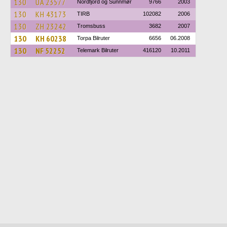
130
UA 23577
Nordfjord og Sunnmør
9766
2003
130
KH 43173
TIRB
102082
2006
130
ZH 23242
Tromsbuss
3682
2007
130
KH 60238
Torpa Bilruter
6656
06.2008
130
NF 52252
Telemark Bilruter
416120
10.2011