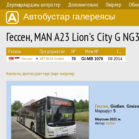
Дерекқорлардағы өзгерістер
Дополнительно
Пікірлер
Обно
Автобустар галереясы
Гессен, MAN A23 Lion's City G N
Регион
Предприятие
№
Мем.№
С...
70
GI-MB 1070
09.2014
Гессен
MIT.BUS GmbH
Көліктің фотосуреттері бәрі пікірлер
Гессен
,
Gießen
,
Greize
Маршрут
5
Маусым 2021 ж.
Автор:
beffan