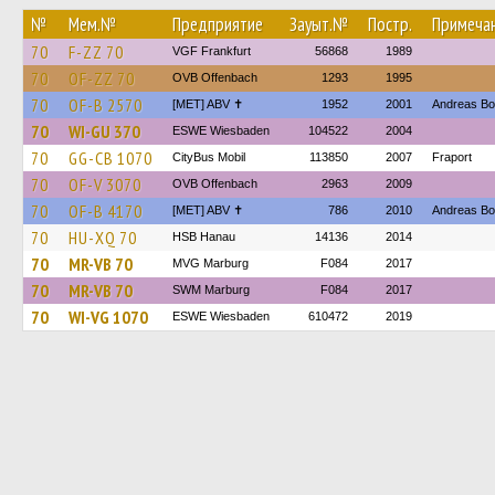
№
Мем.№
Предприятие
Зауыт.№
Постр.
Примеча
70
F-ZZ 70
VGF Frankfurt
56868
1989
70
OF-ZZ 70
OVB Offenbach
1293
1995
70
OF-B 2570
[MET] ABV ✝
1952
2001
Andreas Bo
70
WI-GU 370
ESWE Wiesbaden
104522
2004
70
GG-CB 1070
CityBus Mobil
113850
2007
Fraport
70
OF-V 3070
OVB Offenbach
2963
2009
70
OF-B 4170
[MET] ABV ✝
786
2010
Andreas Bo
70
HU-XQ 70
HSB Hanau
14136
2014
70
MR-VB 70
MVG Marburg
F084
2017
70
MR-VB 70
SWM Marburg
F084
2017
70
WI-VG 1070
ESWE Wiesbaden
610472
2019