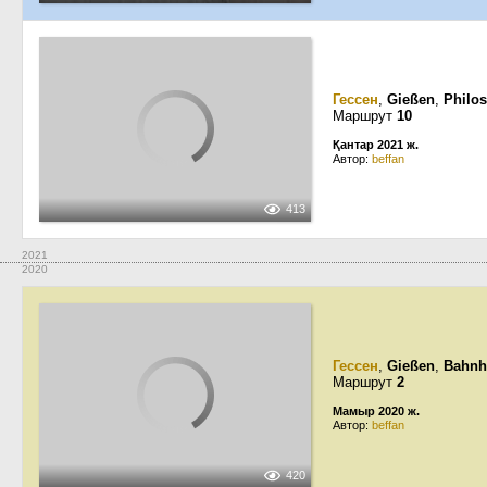
Гессен
,
Gießen
,
Philo
Маршрут
10
Қантар 2021 ж.
Автор:
beffan
413
2021
2020
Гессен
,
Gießen
,
Bahnh
Маршрут
2
Мамыр 2020 ж.
Автор:
beffan
420