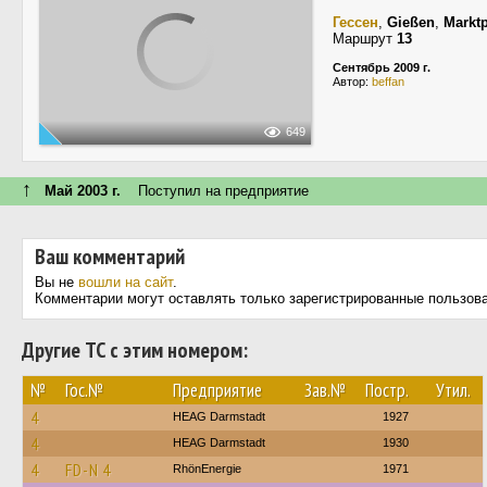
Гессен
,
Gießen
,
Marktp
Маршрут
13
Сентябрь 2009 г.
Автор:
beffan
649
↑
Май 2003 г.
Поступил на предприятие
Ваш комментарий
Вы не
вошли на сайт
.
Комментарии могут оставлять только зарегистрированные пользов
Другие ТС с этим номером:
№
Гос.№
Предприятие
Зав.№
Постр.
Утил.
4
HEAG Darmstadt
1927
4
HEAG Darmstadt
1930
4
FD-N 4
RhönEnergie
1971