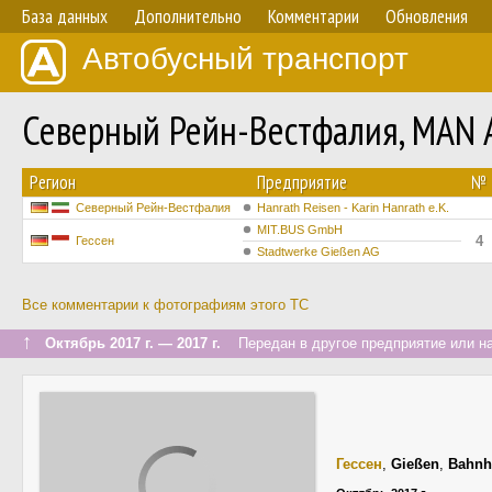
База данных
Дополнительно
Комментарии
Обновления
Автобусный транспорт
Северный Рейн-Вестфалия, MAN 
Регион
Предприятие
№
Северный Рейн-Вестфалия
Hanrath Reisen - Karin Hanrath e.K.
MIT.BUS GmbH
4
Гессен
Stadtwerke Gießen AG
Все комментарии к фотографиям этого ТС
↑
Октябрь 2017 г. — 2017 г.
Передан в другое предприятие или на
Гессен
,
Gießen
,
Bahnh