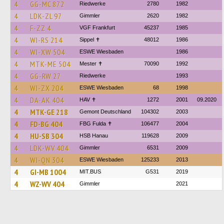
4
GG-MC 872
Riedwerke
2780
1982
4
LDK-ZL 97
Gimmler
2620
1982
4
F-ZZ 4
VGF Frankfurt
45237
1985
4
WI-RS 214
Sippel ✝︎
48012
1986
4
WI-XW 504
ESWE Wiesbaden
1986
4
MTK-ME 504
Mester ✝
70090
1992
4
GG-RW 27
Riedwerke
1993
4
WI-ZX 204
ESWE Wiesbaden
68
1998
4
DA-AK 404
HAV ✝
1272
2001
09.2020
4
MTK-GE 218
Gemont Deutschland
104302
2003
4
FD-BG 404
FBG Fulda ✝
106477
2004
4
HU-SB 304
HSB Hanau
119628
2009
4
LDK-WV 404
Gimmler
6531
2009
4
WI-QN 304
ESWE Wiesbaden
125233
2013
4
GI-MB 1004
MIT.BUS
G531
2019
4
WZ-WV 404
Gimmler
2021