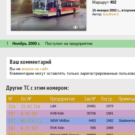
Маршрут
402
15 января 2002 г., вторни
Автор:
busdriver1
627
↑
Ноябрь 2000 г.
Поступил на предприятие
Ваш комментарий
Вы не
вошли на сайт
.
Комментарии могут оставлять только зарегистрированные пользов
Другие ТС с этим номером:
№
Гос.№
Предприятие
Зав.№
Постр.
Примеча
216
CE-KC 216
L&K
20481
1979
307
K-VK 307
KVB Köln
30706
1981
307
MG-DX 171
NEW' MöBus
4463
1982
Stadtwerk
307
K-ZY 307
RVK Köln
596
1988