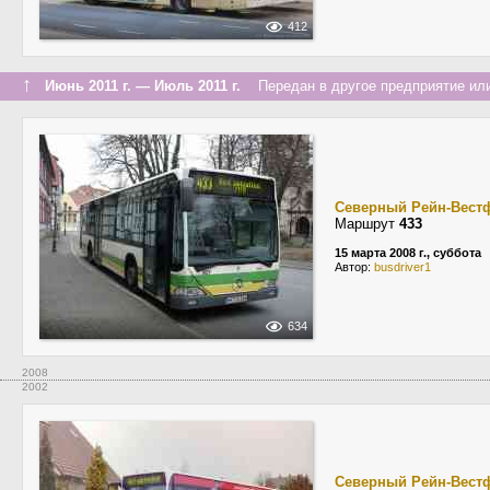
412
↑
Июнь 2011 г. — Июль 2011 г.
Передан в другое предприятие или
Северный Рейн-Вест
Маршрут
433
15 марта 2008 г., суббота
Автор:
busdriver1
634
2008
2002
Северный Рейн-Вест