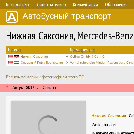
База данных
Дополнительно
Комментарии
Обновления
Автобусный транспорт
Нижняя Саксония, Mercedes-Benz
Регион
Предприятие
Нижняя Саксония
CeBus GmbH & Co. KG
Северный Рейн-Вестфалия
Verkehrsbetriebe Minden-Ravensberg Gm
Все комментарии к фотографиям этого ТС
↑
Август 2017 г.
Списан
Нижняя Саксония
,
Ce
Werkstattfahrt
29 августа 2015 г., суббот