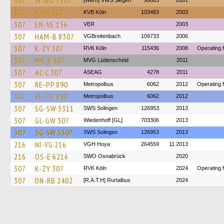
307
SI-WG 7307
[Wern] VWS Siegen
99883
2001
307
K-VB 307
KVB Köln
103483
2003
307
EN-VE 156
VER
2003
307
HAM-B 8307
VGBreitenbach
109733
2006
307
K-ZY 307
RVK Köln
115436
2008
Operating 
307
MK-V 307
MVG Lüdenscheid
2011
307
AC-L 307
ASEAG
4278
2011
307
RE-PP 890
Metropolbus
6062
2012
Operating 
307
RE-PP 890
Metropolbus
6062
2012
307
SG-SW 3311
SWS Solingen
126953
2013
307
GL-GW 307
Wiedenhoff [GL]
703306
2013
307
SG-SW 3307
SWS Solingen
126953
2013
216
NI-VG 216
VGH Hoya
264559
11.2013
216
OS-E 6216
SWO Osnabrück
2020
307
K-ZY 307
RVK Köln
2024
Operating 
307
DN-RB 2402
[R.A.T.H] Rurtalbus
2024