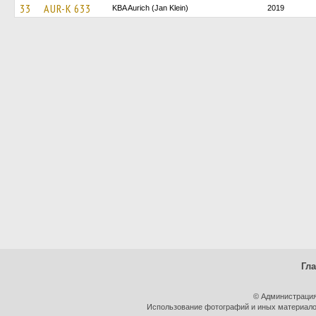
33
AUR-K 633
KBA Aurich (Jan Klein)
2019
Гл
© Администрация
Использование фотографий и иных материалов