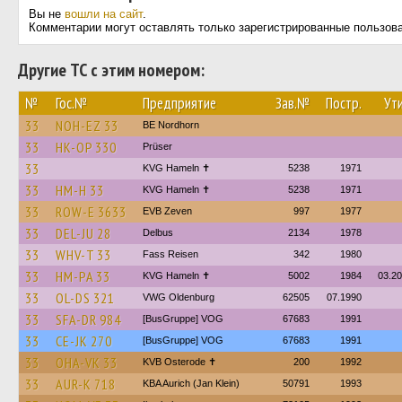
Вы не
вошли на сайт
.
Комментарии могут оставлять только зарегистрированные пользов
Другие ТС с этим номером:
№
Гос.№
Предприятие
Зав.№
Постр.
Ути
33
NOH-EZ 33
BE Nordhorn
33
HK-OP 330
Prüser
33
KVG Hameln ✝
5238
1971
33
HM-H 33
KVG Hameln ✝
5238
1971
33
ROW-E 3633
EVB Zeven
997
1977
33
DEL-JU 28
Delbus
2134
1978
33
WHV-T 33
Fass Reisen
342
1980
33
HM-PA 33
KVG Hameln ✝
5002
1984
03.2
33
OL-DS 321
VWG Oldenburg
62505
07.1990
33
SFA-DR 984
[BusGruppe] VOG
67683
1991
33
CE-JK 270
[BusGruppe] VOG
67683
1991
33
OHA-VK 33
KVB Osterode ✝
200
1992
33
AUR-K 718
KBA Aurich (Jan Klein)
50791
1993