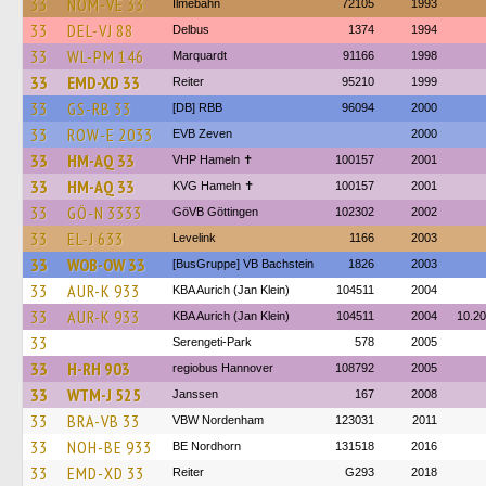
33
NOM-VE 33
Ilmebahn
72105
1993
33
DEL-VJ 88
Delbus
1374
1994
33
WL-PM 146
Marquardt
91166
1998
33
EMD-XD 33
Reiter
95210
1999
33
GS-RB 33
[DB] RBB
96094
2000
33
ROW-E 2033
EVB Zeven
2000
33
HM-AQ 33
VHP Hameln ✝
100157
2001
33
HM-AQ 33
KVG Hameln ✝
100157
2001
33
GÖ-N 3333
GöVB Göttingen
102302
2002
33
EL-J 633
Levelink
1166
2003
33
WOB-OW 33
[BusGruppe] VB Bachstein
1826
2003
33
AUR-K 933
KBA Aurich (Jan Klein)
104511
2004
33
AUR-K 933
KBA Aurich (Jan Klein)
104511
2004
10.2
33
Serengeti-Park
578
2005
33
H-RH 903
regiobus Hannover
108792
2005
33
WTM-J 525
Janssen
167
2008
33
BRA-VB 33
VBW Nordenham
123031
2011
33
NOH-BE 933
BE Nordhorn
131518
2016
33
EMD-XD 33
Reiter
G293
2018