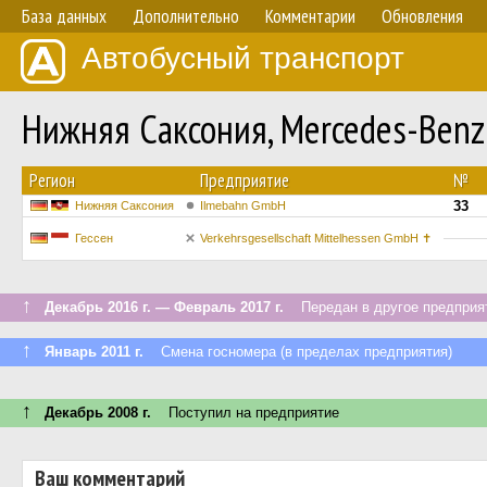
База данных
Дополнительно
Комментарии
Обновления
Автобусный транспорт
Нижняя Саксония, Mercedes-Benz 
Регион
Предприятие
№
33
Нижняя Саксония
Ilmebahn GmbH
Гессен
Verkehrsgesellschaft Mittelhessen GmbH ✝
↑
Декабрь 2016 г. — Февраль 2017 г.
Передан в другое предприят
↑
Январь 2011 г.
Смена госномера (в пределах предприятия)
↑
Декабрь 2008 г.
Поступил на предприятие
Ваш комментарий