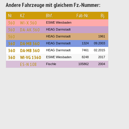
Andere Fahrzeuge mit gleichem Fz.-Nummer:
Nr.
KZ
Bhf.
Fab.-Nr.
Bj.
360
WI-X 360
ESWE Wiesbaden
360
DA-AK 360
HEAG Darmstadt
360
HEAG Darmstadt
1961
360
DA-MB 360
HEAG Darmstadt
1324
09.2003
360
DA-MB 360
HEAG Darmstadt
7461
02.2015
360
WI-VG 1360
ESWE Wiesbaden
8248
2017
ES-N 108
Fischle
105862
2004