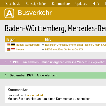
Datenbasis
Sonstige Infos
Kommentare
Updates
Hilfe
Busverkehr
Baden-Württemberg, Mercedes-Be
Region
Bhf.
Baden-Württemberg
Esslinger Omnibusverkehr Ernst Fischle GmbH & C
Hessen
HEAG mobiBus GmbH & Co. KG
↑
г. 1989
An anderen Betrieb übergeben oder ins Werk zurückgekehrt
↑
September 1977
Angeliefert am
Kommentar
Sie sind nicht
angemeldet
.
Melden Sie sich bitte an, um einen Kommentar zu schreiben.