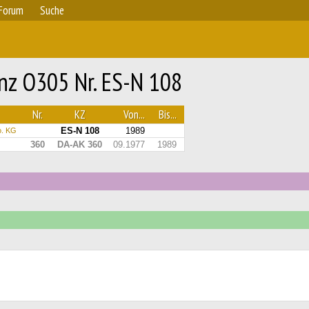
Forum
Suche
nz O305 Nr. ES-N 108
Nr.
KZ
Von...
Bis...
ES-N 108
1989
o. KG
360
DA-AK 360
09.1977
1989